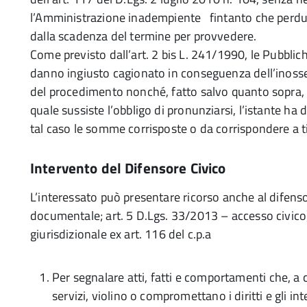
l’Amministrazione inadempiente fintanto che perd
dalla scadenza del termine per provvedere.
Come previsto dall’art. 2 bis L. 241/1990, le Pubbli
danno ingiusto cagionato in conseguenza dell’inoss
del procedimento nonché, fatto salvo quanto sopra, n
quale sussiste l’obbligo di pronunziarsi, l’istante ha 
tal caso le somme corrisposte o da corrispondere a t
Intervento del Difensore Civico
L’interessato può presentare ricorso anche al difens
documentale; art. 5 D.Lgs. 33/2013 – accesso civico),
giurisdizionale ex art. 116 del c.p.a
Per segnalare atti, fatti e comportamenti che, a ca
servizi, violino o compromettano i diritti e gli inte