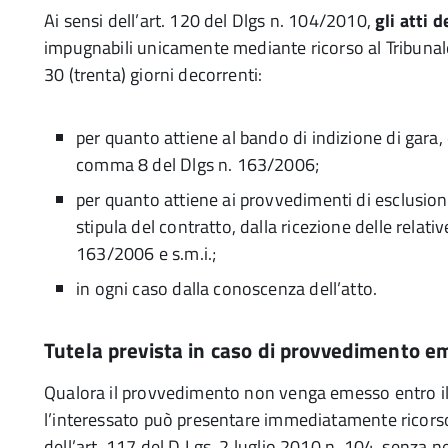
Ai sensi dell’art. 120 del Dlgs n. 104/2010,
gli atti 
impugnabili unicamente mediante ricorso al Tribunale
30 (trenta) giorni decorrenti:
per quanto attiene al bando di indizione di gara, 
comma 8 del Dlgs n. 163/2006;
per quanto attiene ai provvedimenti di esclusione
stipula del contratto, dalla ricezione delle relati
163/2006 e s.m.i.;
in ogni caso dalla conoscenza dell’atto.
Tutela prevista in caso di provvedimento e
Qualora il provvedimento non venga emesso entro il te
l’interessato può presentare immediatamente ricorso
dell’art. 117 del D.Lgs. 2 luglio 2010 n. 104, senza 