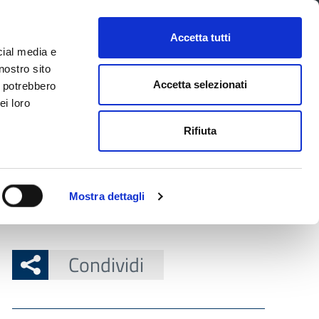
CONTATTI
URP
SERVIZI ONLINE
Accetta tutti
cial media e
Facebook
Twitter
Instagram
LinkedIn
Tel
Seguici su
nostro sito
Accetta selezionati
i potrebbero
ei loro
cerca nel sito
Rifiuta
 Territorio
Attuazione misure PNRR
Mostra dettagli
Condividi