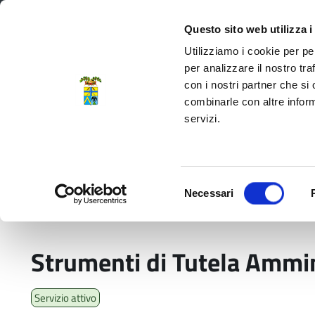
Regione Emilia-Romagna
Questo sito web utilizza i
Utilizziamo i cookie per pe
per analizzare il nostro tra
con i nostri partner che si
Provincia di Modena
combinarle con altre inform
servizi.
Amministrazione
Servizi
La P
Selezione
Necessari
del
Home
Servizi
Strumenti di Tutela Amministra
consenso
Strumenti di Tutela Ammini
Servizio attivo