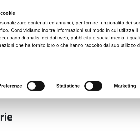
 cookie
rsonalizzare contenuti ed annunci, per fornire funzionalità dei so
ffico. Condividiamo inoltre informazioni sul modo in cui utilizza il 
 occupano di analisi dei dati web, pubblicità e social media, i qual
azioni che ha fornito loro o che hanno raccolto dal suo utilizzo d
rovincia informa
Temi e Funzioni
Enti e
Preferenze
Statistiche
Marketing
anziarie
rie