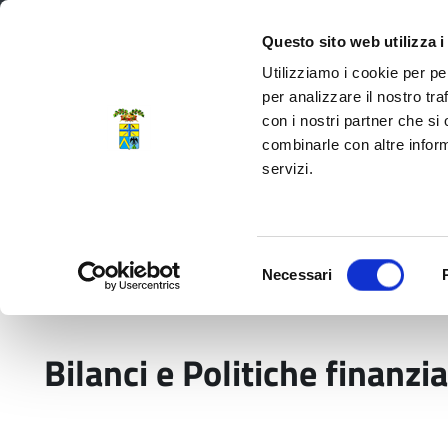
Regione Emilia-Romagna
Questo sito web utilizza i
Utilizziamo i cookie per pe
per analizzare il nostro tra
con i nostri partner che si
Provincia di Modena
combinarle con altre inform
servizi.
Amministrazione
Servizi
La P
Selezione
Necessari
del
Home
Temi e Funzioni
Bilanci e Politiche fin
consenso
Bilanci e Politiche finanzia