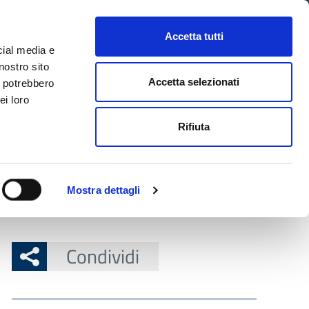
CONTATTI
URP
SERVIZI ONLINE
Accetta tutti
cial media e
Facebook
Twitter
Instagram
LinkedIn
Tel
Seguici su
nostro sito
Accetta selezionati
i potrebbero
ei loro
cerca nel sito
Rifiuta
 Territorio
Attuazione misure PNRR
Mostra dettagli
Condividi