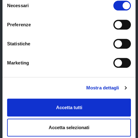
Cerca uffici
Necessari
del
Cerca persone
consenso
Cerca atti
Preferenze
Statistiche
La Provincia informa
Marketing
Amministrazione trasparente
Albo pretorio
Mostra dettagli
Avvisi pubblici
Bandi di gara
Accetta tutti
Concorsi e selezioni
Scadenze
Accetta selezionati
Comunicazione