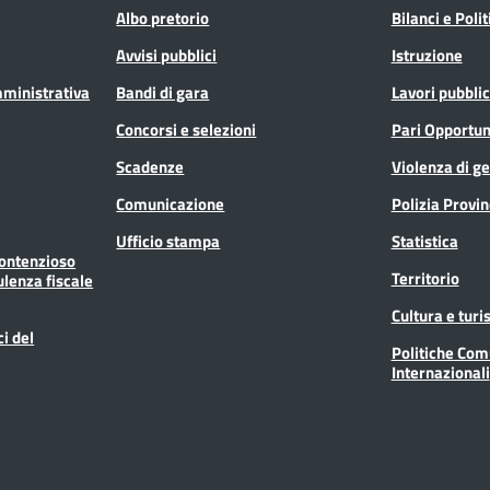
Albo pretorio
Bilanci e Poli
Avvisi pubblici
Istruzione
mministrativa
Bandi di gara
Lavori pubblic
Concorsi e selezioni
Pari Opportun
Scadenze
Violenza di g
Comunicazione
Polizia Provin
Ufficio stampa
Statistica
Contenzioso
Territorio
ulenza fiscale
Cultura e tur
ci del
Politiche Com
Internazionali