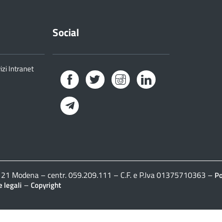
Social
izi Intranet
Facebook
Twitter
Instagram
LinkedIn
Telegram
41121 Modena – centr. 059.209.111 – C.F. e P.Iva 01375710363 –
Po
–
 legali
Copyright