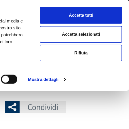
CONTATTI
URP
SERVIZI ONLINE
Accetta tutti
cial media e
Facebook
Twitter
Instagram
LinkedIn
Tel
Seguici su
nostro sito
Accetta selezionati
i potrebbero
ei loro
cerca nel sito
Rifiuta
 Territorio
Attuazione misure PNRR
Mostra dettagli
te Whistleblower
Condividi