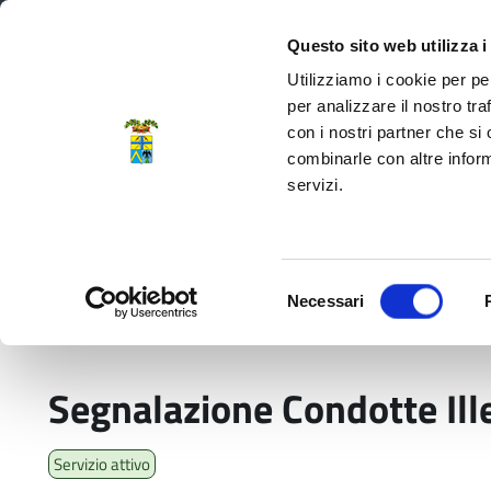
Regione Emilia-Romagna
Questo sito web utilizza i
Utilizziamo i cookie per pe
per analizzare il nostro tra
con i nostri partner che si
Provincia di Modena
combinarle con altre inform
servizi.
Amministrazione
Servizi
La P
Selezione
Necessari
del
Home
Servizi
11. Anticorruzione, Trasparenz
consenso
Segnalazione Condotte Ill
Servizio attivo