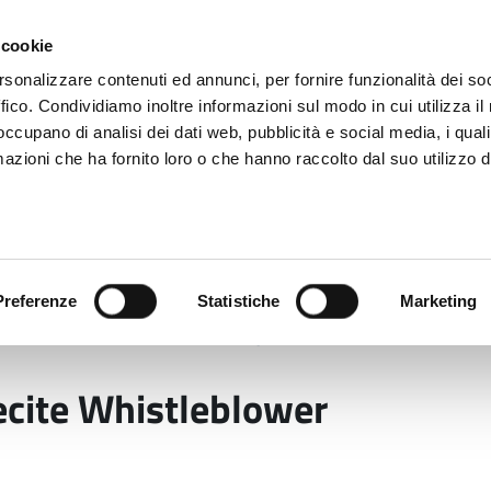
 cookie
rsonalizzare contenuti ed annunci, per fornire funzionalità dei so
ffico. Condividiamo inoltre informazioni sul modo in cui utilizza il 
 occupano di analisi dei dati web, pubblicità e social media, i qual
azioni che ha fornito loro o che hanno raccolto dal suo utilizzo d
rovincia informa
Temi e Funzioni
Enti e
Preferenze
Statistiche
Marketing
a e Strumenti di Tutela
Segnalazione Condotte Illeci
ecite Whistleblower