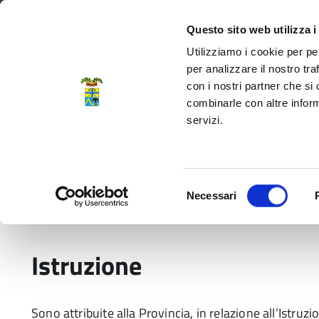
Regione Emilia-Romagna
Questo sito web utilizza i
Utilizziamo i cookie per pe
per analizzare il nostro tra
con i nostri partner che si
Provincia di Modena
combinarle con altre inform
servizi.
Amministrazione
Servizi
La P
Selezione
Necessari
del
Home
Temi e Funzioni
Istruzione
consenso
Istruzione
Sono attribuite alla Provincia, in relazione all’Istruz