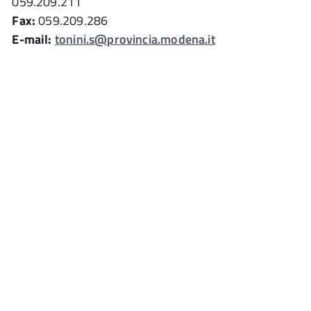
059.209.211
Fax:
059.209.286
E-mail:
tonini.s@provincia.modena.it