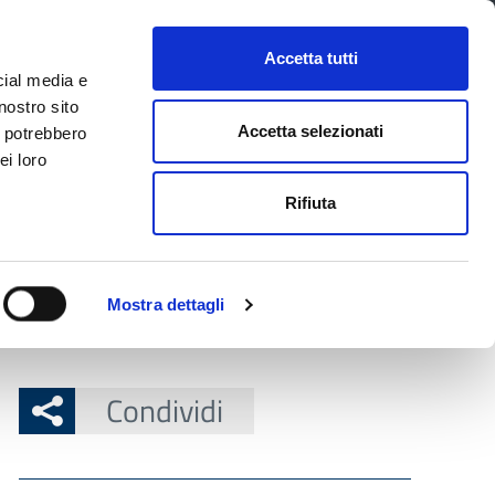
CONTATTI
URP
SERVIZI ONLINE
Accetta tutti
cial media e
Facebook
Twitter
Instagram
LinkedIn
Tel
Seguici su
nostro sito
Accetta selezionati
i potrebbero
ei loro
cerca nel sito
Rifiuta
 Territorio
Attuazione misure PNRR
Mostra dettagli
Condividi