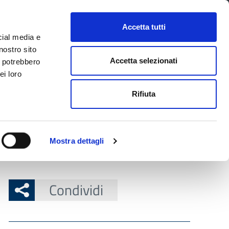
CONTATTI
URP
SERVIZI ONLINE
Accetta tutti
cial media e
Facebook
Twitter
Instagram
LinkedIn
Tel
Seguici su
nostro sito
Accetta selezionati
i potrebbero
ei loro
cerca nel sito
Rifiuta
 Territorio
Attuazione misure PNRR
Mostra dettagli
Condividi