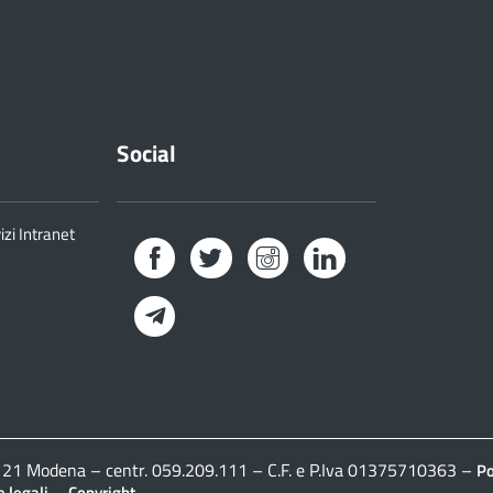
Social
izi Intranet
Facebook
Twitter
Instagram
LinkedIn
Telegram
41121 Modena – centr. 059.209.111 – C.F. e P.Iva 01375710363 –
Po
–
 legali
Copyright