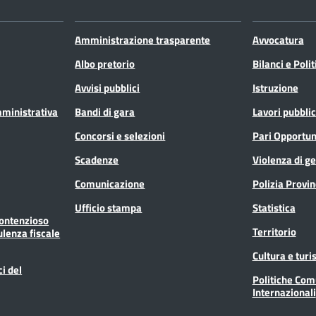
Amministrazione trasparente
Avvocatura
Albo pretorio
Bilanci e Poli
Avvisi pubblici
Istruzione
mministrativa
Bandi di gara
Lavori pubblic
Concorsi e selezioni
Pari Opportun
Scadenze
Violenza di g
Comunicazione
Polizia Provin
Ufficio stampa
Statistica
Contenzioso
Territorio
ulenza fiscale
Cultura e tur
ci del
Politiche Com
Internazionali