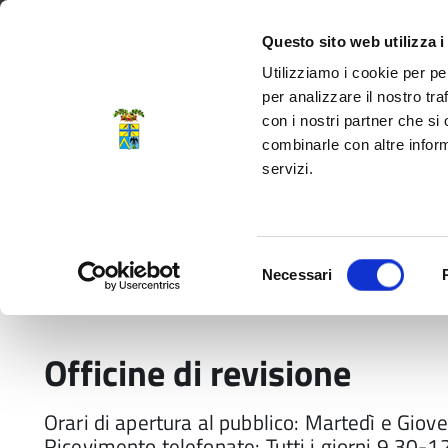
Regione Emilia-Romagna
Questo sito web utilizza i
Utilizziamo i cookie per pe
per analizzare il nostro tra
con i nostri partner che si
Provincia di Modena
combinarle con altre inform
servizi.
Amministrazione
Servizi
La P
Selezione
Necessari
del
Home
Modulistica
Officine di revisione
consenso
Officine di revisione
Orari di apertura al pubblico: Martedì e Giov
Ricevimento telefonate: Tutti i giorni 9.30-1