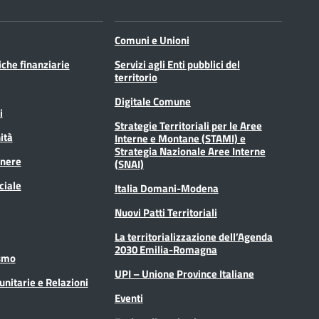
Comuni e Unioni
tiche finanziarie
Servizi agli Enti pubblici del
territorio
Digitale Comune
i
Strategie Territoriali per le Aree
ità
Interne e Montane (STAMI) e
Strategia Nazionale Aree Interne
enere
(SNAI)
ciale
Italia Domani-Modena
Nuovi Patti Territoriali
La territorializzazione dell’Agenda
2030 Emilia-Romagna
ismo
UPI – Unione Province Italiane
unitarie e Relazioni
Eventi