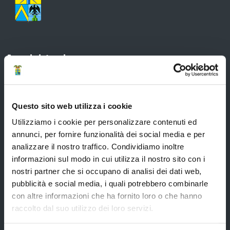
Amministrazione
Organi di governo
Questo sito web utilizza i cookie
Elezioni Provinciali del 29/09/2024
Utilizziamo i cookie per personalizzare contenuti ed
Elezioni del Presidente della Provincia del 28/01/2023
annunci, per fornire funzionalità dei social media e per
Elezioni provinciali – Archivio
analizzare il nostro traffico. Condividiamo inoltre
informazioni sul modo in cui utilizza il nostro sito con i
Atti generali
nostri partner che si occupano di analisi dei dati web,
Uffici e orari
pubblicità e social media, i quali potrebbero combinarle
con altre informazioni che ha fornito loro o che hanno
Trasparenza – anticorruzione
raccolto dal suo utilizzo dei loro servizi.
CUG – Comitato Unico di Garanzia per le Pari Opportunità