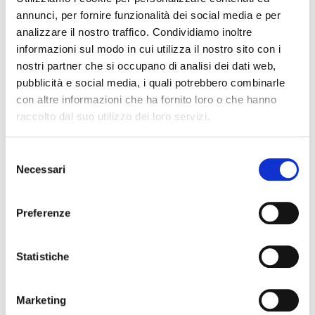
servizi in modo semplice e sicuro
annunci, per fornire funzionalità dei social media e per
analizzare il nostro traffico. Condividiamo inoltre
informazioni sul modo in cui utilizza il nostro sito con i
nostri partner che si occupano di analisi dei dati web,
Persona referente
pubblicità e social media, i quali potrebbero combinarle
con altre informazioni che ha fornito loro o che hanno
Caterina Grillo
raccolto dal suo utilizzo dei loro servizi.
Trasporto merci in conto proprio e Noleggio Autobus con
conducente. Segreteria commissioni: esami trasporto
Selezione
merci e viaggiatori; esami idoneità professionale per
Necessari
del
agenzie di pratiche auto; esami istruttori e insegnanti
consenso
autoscuole; trasporto merci in conto proprio (L.R. 9/2003)
Preferenze
Telefono:
059.209.909
E-mail:
grillo.c@provincia.modena.it
Statistiche
Marketing