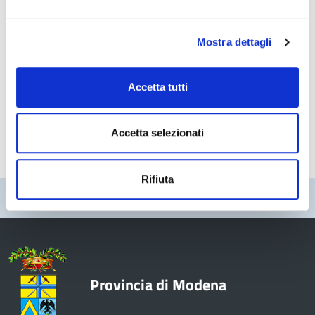
Struttura di riferimento
Area Tecnica
Mostra dettagli
Servizio viabilità e trasporti
Accetta tutti
Trasporti e Concessioni
Accetta selezionati
Rifiuta
Pubblicato: 08 Aprile 2022
—
Ultima modifica: 05 Luglio 2022
Provincia di Modena