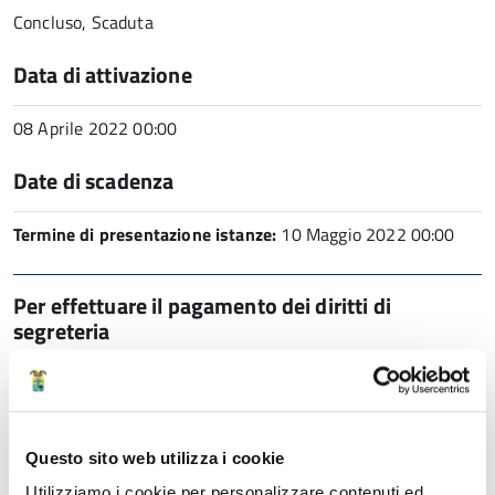
Concluso, Scaduta
Data di attivazione
08 Aprile 2022 00:00
Date di scadenza
Termine di presentazione istanze:
10 Maggio 2022 00:00
Per effettuare il pagamento dei diritti di
segreteria
Link
PagoPA - Pagamenti OnLine - Provincia di
Modena
Questo sito web utilizza i cookie
Sistema di pagamento elettronico della Provincia di Modena che
consente al cittadino/impresa di effettuare pagamenti on line dei
Utilizziamo i cookie per personalizzare contenuti ed