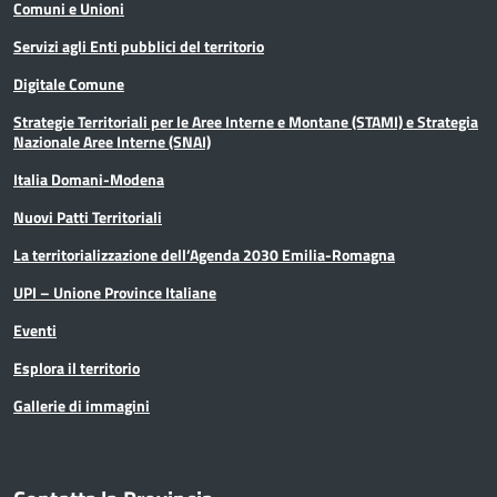
Comuni e Unioni
Servizi agli Enti pubblici del territorio
Digitale Comune
Strategie Territoriali per le Aree Interne e Montane (STAMI) e Strategia
Nazionale Aree Interne (SNAI)
Italia Domani-Modena
Nuovi Patti Territoriali
La territorializzazione dell’Agenda 2030 Emilia-Romagna
UPI – Unione Province Italiane
Eventi
Esplora il territorio
Gallerie di immagini