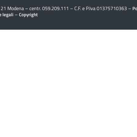
41121 Modena – centr. 059.209.111 – C.F. e P.Iva 01375710363 –
Po
–
 legali
Copyright