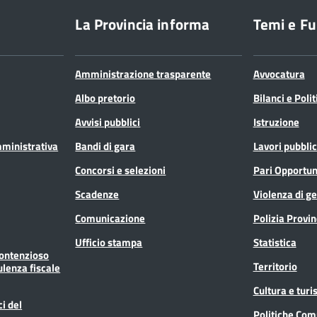
La Provincia informa
Temi e Fu
Amministrazione trasparente
Avvocatura
Albo pretorio
Bilanci e Poli
Avvisi pubblici
Istruzione
mministrativa
Bandi di gara
Lavori pubblic
Concorsi e selezioni
Pari Opportun
Scadenze
Violenza di g
Comunicazione
Polizia Provin
Ufficio stampa
Statistica
Contenzioso
Territorio
ulenza fiscale
Cultura e tur
ci del
Politiche Com