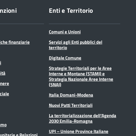
nzioni
Enti e Territorio
Comuni e Unioni
tiche finanziarie
Servizi agli Enti pubblici del
territorio
Digitale Comune
i
Strategie Territoriali per le Aree
ità
Interne e Montane (STAMI) e
Strategia Nazionale Aree Interne
enere
(SNAI)
ciale
Italia Domani-Modena
Nuovi Patti Territoriali
La territorializzazione dell’Agenda
2030 Emilia-Romagna
ismo
UPI – Unione Province Italiane
unitarie e Relazioni