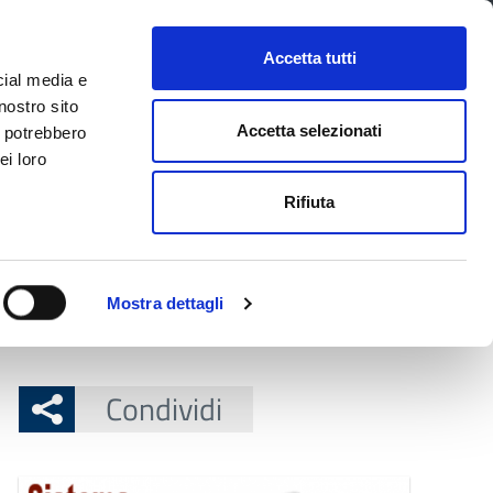
CONTATTI
URP
SERVIZI ONLINE
Accetta tutti
cial media e
Facebook
Twitter
Instagram
LinkedIn
Tel
Seguici su
nostro sito
Accetta selezionati
i potrebbero
ei loro
cerca nel sito
Rifiuta
 Territorio
Attuazione misure PNRR
Mostra dettagli
o nazionale e provinciale
Condividi