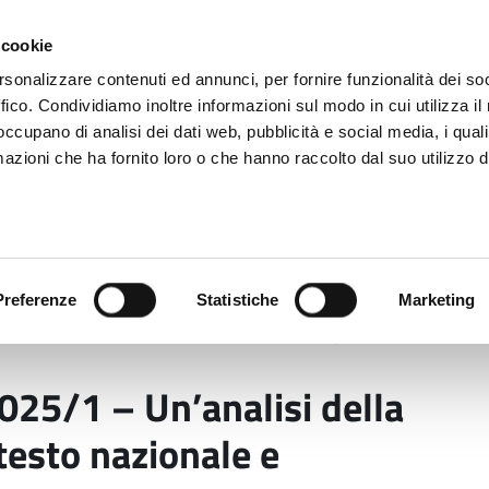
 cookie
rsonalizzare contenuti ed annunci, per fornire funzionalità dei so
ffico. Condividiamo inoltre informazioni sul modo in cui utilizza il 
 occupano di analisi dei dati web, pubblicità e social media, i qual
azioni che ha fornito loro o che hanno raccolto dal suo utilizzo d
rovincia informa
Temi e Funzioni
Enti e
Preferenze
Statistiche
Marketing
2025/1 – Un’analisi della violenza di genere nel contest
25/1 – Un’analisi della
testo nazionale e