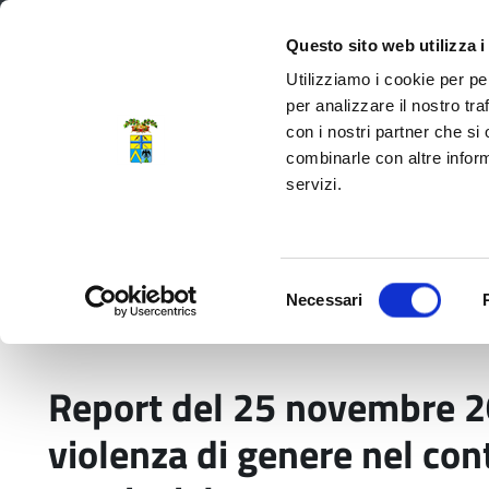
Regione Emilia-Romagna
Questo sito web utilizza i
Utilizziamo i cookie per pe
per analizzare il nostro tra
con i nostri partner che si
Provincia di Modena
combinarle con altre inform
servizi.
Amministrazione
Servizi
La P
Selezione
Necessari
del
Home
Pubblicazioni
Report del 25 novembre 
consenso
Report del 25 novembre 20
violenza di genere nel con