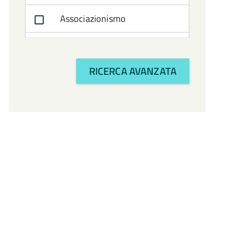
Associazionismo
Attività Amministrativa
RICERCA AVANZATA
Avvocatura
Bilancio e politiche
finanziarie
CTSS
Cultura e turismo
Economia