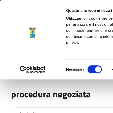
Regione Emilia-Romagna
Questo sito web utilizza i
Utilizziamo i cookie per pe
per analizzare il nostro tra
con i nostri partner che si
Provincia di Modena
combinarle con altre inform
servizi.
Amministrazione
Servizi
La P
Selezione
Necessari
del
Home
Procedure di gara
procedura negoziat
consenso
procedura negoziata