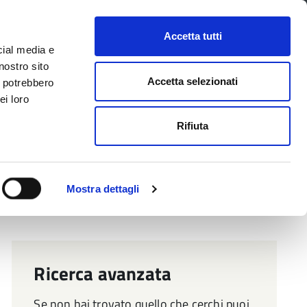
CONTATTI
URP
SERVIZI ONLINE
Accetta tutti
cial media e
Facebook
Twitter
Instagram
LinkedIn
Tel
Seguici su
nostro sito
Accetta selezionati
i potrebbero
ei loro
cerca nel sito
Rifiuta
 Territorio
Attuazione misure PNRR
Mostra dettagli
Ricerca avanzata
Se non hai trovato quello che cerchi puoi