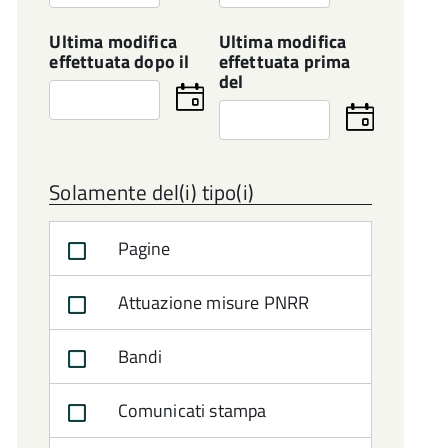
la
la
data
data
Ultima modifica
Ultima modifica
effettuata dopo il
effettuata prima
del
Seleziona
la
Seleziona
data
la
data
Solamente del(i) tipo(i)
Pagine
Attuazione misure PNRR
Bandi
Comunicati stampa