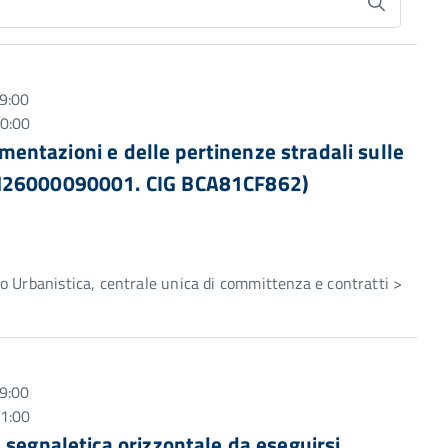
9:00
10:00
vimentazioni e delle pertinenze stradali sulle
47H26000090001. CIG BCA81CF862)
e
 Urbanistica, centrale unica di committenza e contratti >
9:00
11:00
 segnaletica orizzontale da eseguirsi