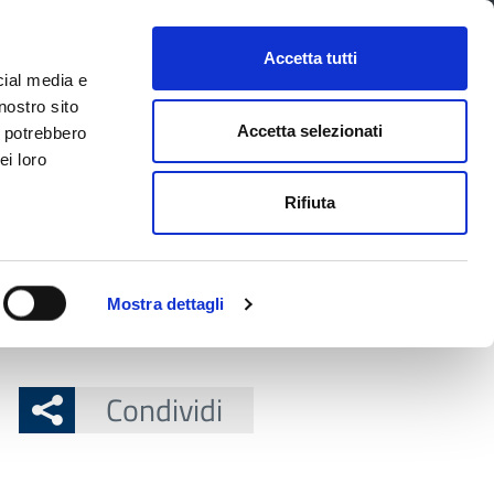
CONTATTI
URP
SERVIZI ONLINE
Accetta tutti
cial media e
Facebook
Twitter
Instagram
LinkedIn
Tel
Seguici su
nostro sito
Accetta selezionati
i potrebbero
ei loro
cerca nel sito
Rifiuta
 Territorio
Attuazione misure PNRR
Mostra dettagli
Condividi