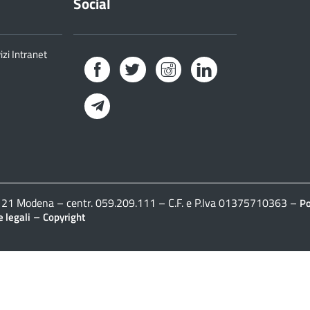
Social
izi Intranet
Facebook
Twitter
Instagram
LinkedIn
Telegram
41121 Modena – centr. 059.209.111 – C.F. e P.Iva 01375710363 –
Po
–
 legali
Copyright