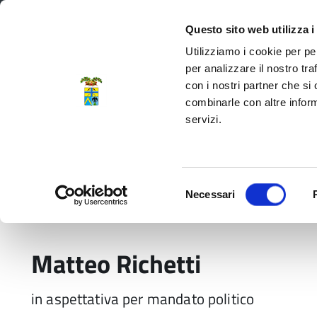
Regione Emilia-Romagna
Questo sito web utilizza i
Utilizziamo i cookie per pe
per analizzare il nostro tra
con i nostri partner che si
Provincia di Modena
combinarle con altre inform
servizi.
Amministrazione
Servizi
La P
Selezione
Necessari
del
Home
Persone
Matteo Richetti
consenso
Matteo Richetti
in aspettativa per mandato politico