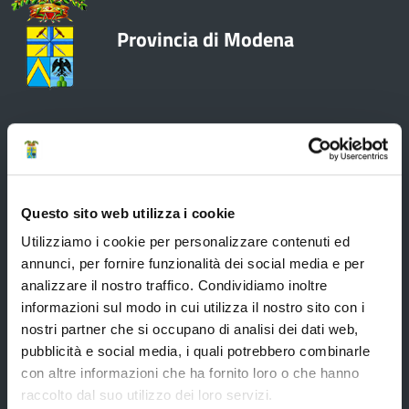
Provincia di Modena
Amministrazione
Questo sito web utilizza i cookie
Organi di governo
Utilizziamo i cookie per personalizzare contenuti ed
Elezioni Provinciali del 29/09/2024
annunci, per fornire funzionalità dei social media e per
Elezioni del Presidente della Provincia del 28/01/2023
analizzare il nostro traffico. Condividiamo inoltre
Elezioni provinciali – Archivio
informazioni sul modo in cui utilizza il nostro sito con i
nostri partner che si occupano di analisi dei dati web,
Atti generali
pubblicità e social media, i quali potrebbero combinarle
Uffici e orari
con altre informazioni che ha fornito loro o che hanno
raccolto dal suo utilizzo dei loro servizi.
Trasparenza – anticorruzione