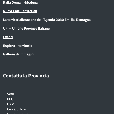
Italia Domani-Modena
Nuovi Patti Territoriali
La territorializzazione dell’Agenda 2030 Emilia-Romagna
UPI – Unione Province Italiane
Eventi
Esplora il territorio
Gallerie di immagini
Contatta la Provincia
Sedi
PEC
URP
Cerca Ufficio