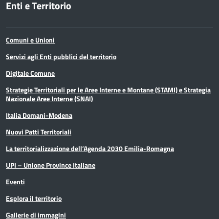
Enti e Territorio
Comuni e Unioni
Servizi agli Enti pubblici del territorio
Digitale Comune
Strategie Territoriali per le Aree Interne e Montane (STAMI) e Strategia
Nazionale Aree Interne (SNAI)
Italia Domani-Modena
Nuovi Patti Territoriali
La territorializzazione dell’Agenda 2030 Emilia-Romagna
UPI – Unione Province Italiane
Eventi
Esplora il territorio
Gallerie di immagini