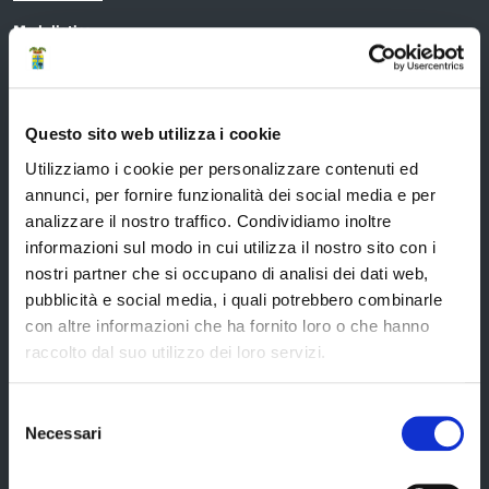
Modulistica
URP
Strumenti di Tutela Amministrativa e Giurisdizionale
Questo sito web utilizza i cookie
Difensore Civico
Utilizziamo i cookie per personalizzare contenuti ed
Archivio e Biblioteca
annunci, per fornire funzionalità dei social media e per
Consigliera di Parità
analizzare il nostro traffico. Condividiamo inoltre
informazioni sul modo in cui utilizza il nostro sito con i
Ufficio Associato del Contenzioso tributario e della consulenza fiscale
(UAC)
nostri partner che si occupano di analisi dei dati web,
pubblicità e social media, i quali potrebbero combinarle
Servizi agli Enti pubblici del territorio
con altre informazioni che ha fornito loro o che hanno
Cerca uffici
raccolto dal suo utilizzo dei loro servizi.
Cerca persone
Selezione
Cerca atti
Necessari
del
consenso