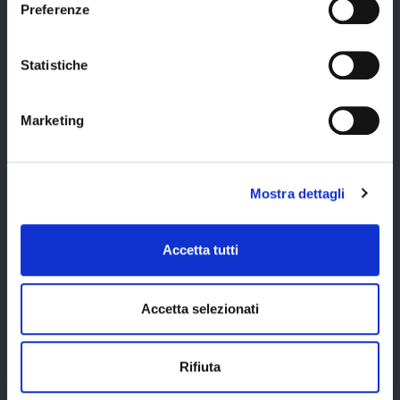
Preferenze
La Provincia informa
Statistiche
Amministrazione trasparente
Albo pretorio
Marketing
Avvisi pubblici
Bandi di gara
Mostra dettagli
Concorsi e selezioni
Scadenze
Accetta tutti
Comunicazione
Ufficio stampa
Accetta selezionati
Temi e Funzioni
Rifiuta