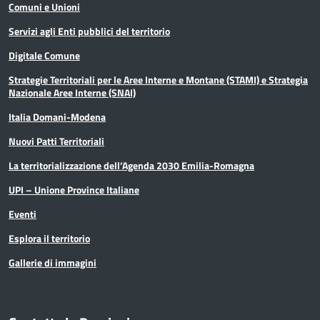
Comuni e Unioni
Servizi agli Enti pubblici del territorio
Digitale Comune
Strategie Territoriali per le Aree Interne e Montane (STAMI) e Strategia
Nazionale Aree Interne (SNAI)
Italia Domani-Modena
Nuovi Patti Territoriali
La territorializzazione dell’Agenda 2030 Emilia-Romagna
UPI – Unione Province Italiane
Eventi
Esplora il territorio
Gallerie di immagini