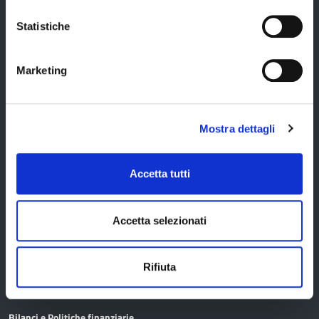
Amministrazione trasparente
Statistiche
Albo pretorio
Avvisi pubblici
Marketing
Bandi di gara
Concorsi e selezioni
Mostra dettagli
Scadenze
Comunicazione
Accetta tutti
Ufficio stampa
Accetta selezionati
Temi e Funzioni
Rifiuta
Avvocatura
Bilanci e Politiche finanziarie