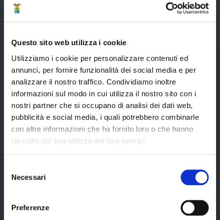
Strumenti di Tutela Amministrativa e Giurisdizionale
Difensore Civico
Questo sito web utilizza i cookie
Archivio e Biblioteca
Utilizziamo i cookie per personalizzare contenuti ed
Consigliera di Parità
annunci, per fornire funzionalità dei social media e per
Ufficio Associato del Contenzioso tributario e della consulenza fiscale
analizzare il nostro traffico. Condividiamo inoltre
(UAC)
informazioni sul modo in cui utilizza il nostro sito con i
Servizi agli Enti pubblici del territorio
nostri partner che si occupano di analisi dei dati web,
pubblicità e social media, i quali potrebbero combinarle
Cerca uffici
con altre informazioni che ha fornito loro o che hanno
Cerca persone
raccolto dal suo utilizzo dei loro servizi.
Cerca atti
Selezione
Necessari
del
consenso
La Provincia informa
Preferenze