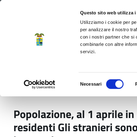
Regione Emilia-Romagna
Questo sito web utilizza i
Utilizziamo i cookie per pe
per analizzare il nostro tra
con i nostri partner che si
Provincia di Modena
combinarle con altre inform
servizi.
Amministrazione
Servizi
La P
Selezione
Necessari
del
Home
Comunicati stampa
Popolazione, al 1 
consenso
Popolazione, al 1 aprile i
residenti Gli stranieri son