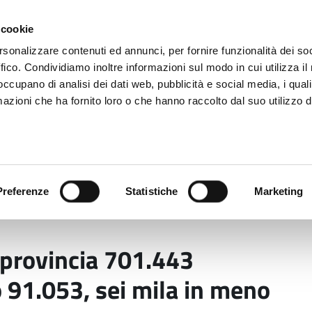
 cookie
rsonalizzare contenuti ed annunci, per fornire funzionalità dei so
ffico. Condividiamo inoltre informazioni sul modo in cui utilizza il 
 occupano di analisi dei dati web, pubblicità e social media, i qual
azioni che ha fornito loro o che hanno raccolto dal suo utilizzo d
rovincia informa
Temi e Funzioni
Enti e
Preferenze
Statistiche
Marketing
aprile in provincia 701.443 residenti Gli stranieri sono 
n provincia 701.443
o 91.053, sei mila in meno