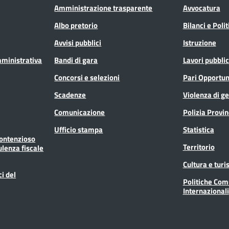
Amministrazione trasparente
Avvocatura
Albo pretorio
Bilanci e Poli
Avvisi pubblici
Istruzione
mministrativa
Bandi di gara
Lavori pubblic
Concorsi e selezioni
Pari Opportun
Scadenze
Violenza di g
Comunicazione
Polizia Provin
Ufficio stampa
Statistica
Contenzioso
Territorio
ulenza fiscale
Cultura e tur
ci del
Politiche Com
Internazionali