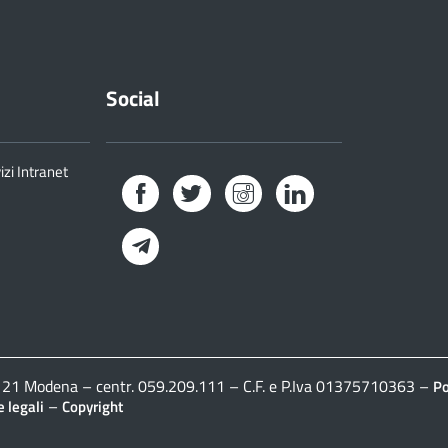
Social
izi Intranet
Facebook
Twitter
Instagram
LinkedIn
Telegram
41121 Modena – centr. 059.209.111 – C.F. e P.Iva 01375710363 –
Po
–
 legali
Copyright