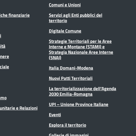
Comuni e Unioni
tiche finanziarie
Servizi agli Enti pubblici del
territorio
Digitale Comune
i
Strategie Territoriali per le Aree
ità
Interne e Montane (STAMI) e
Strategia Nazionale Aree Interne
enere
(SNAI)
ciale
Italia Domani-Modena
Nuovi Patti Territoriali
La territorializzazione dell’Agenda
2030 Emilia-Romagna
ismo
UPI – Unione Province Italiane
unitarie e Relazioni
Eventi
Esplora il territorio
Gallerie di immagini