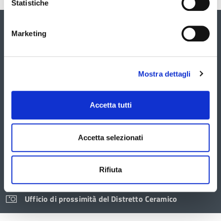
Statistiche
Galleria
Marketing
È
possibile
navigare
Mostra dettagli
le
slide
utilizzando
i
Accetta tutti
tasti
freccia
Accetta selezionati
Rifiuta
Ufficio di prossimità del Distretto Ceramico