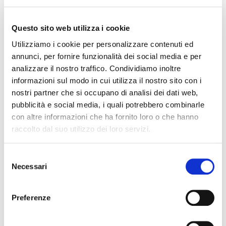
Presidenza - Varie
Questo sito web utilizza i cookie
Numero
Utilizziamo i cookie per personalizzare contenuti ed
154
annunci, per fornire funzionalità dei social media e per
analizzare il nostro traffico. Condividiamo inoltre
Data
informazioni sul modo in cui utilizza il nostro sito con i
nostri partner che si occupano di analisi dei dati web,
04 Giugno 2026 13:36
pubblicità e social media, i quali potrebbero combinarle
con altre informazioni che ha fornito loro o che hanno
raccolto dal suo utilizzo dei loro servizi.
Struttura di riferimento
Selezione
Direzione generale
Necessari
del
consenso
Ufficio Stampa
Preferenze