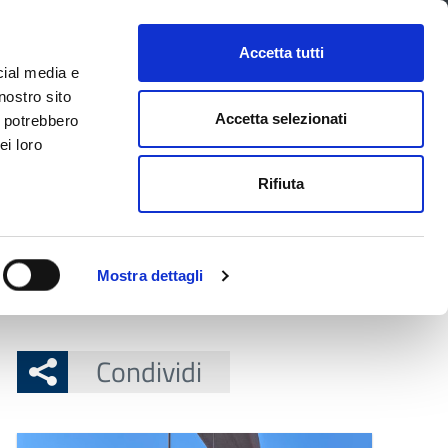
CONTATTI
URP
SERVIZI ONLINE
Accetta tutti
cial media e
Facebook
Twitter
Instagram
LinkedIn
Tel
Seguici su
nostro sito
Accetta selezionati
i potrebbero
ei loro
cerca nel sito
Rifiuta
 Territorio
Attuazione misure PNRR
Mostra dettagli
lla Ciclovia del Sole
Condividi