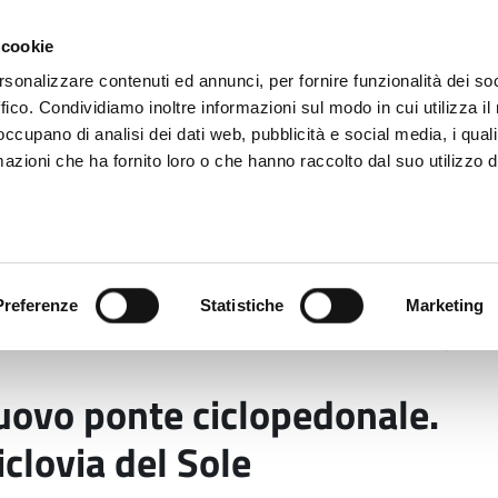
 cookie
rsonalizzare contenuti ed annunci, per fornire funzionalità dei so
ffico. Condividiamo inoltre informazioni sul modo in cui utilizza il 
 occupano di analisi dei dati web, pubblicità e social media, i qual
azioni che ha fornito loro o che hanno raccolto dal suo utilizzo d
rovincia informa
Temi e Funzioni
Enti e
Preferenze
Statistiche
Marketing
ato il nuovo ponte ciclopedonale. Tassello strategico de
nuovo ponte ciclopedonale.
iclovia del Sole