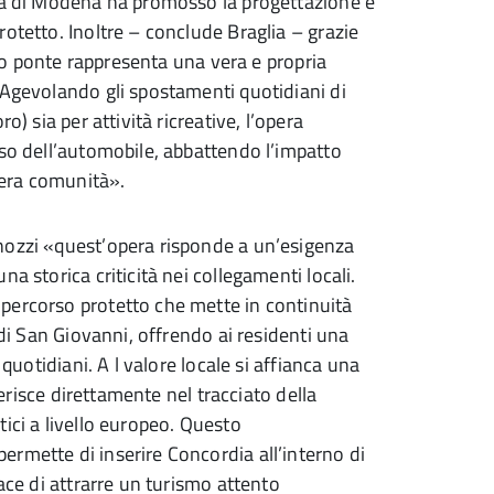
cia di Modena ha promosso la progettazione e
otetto. Inoltre – conclude Braglia – grazie
uovo ponte rappresenta una vera e propria
 Agevolando gli spostamenti quotidiani di
o) sia per attività ricreative, l’opera
uso dell’automobile, abbattendo l’impatto
ntera comunità».
nozzi «quest’opera risponde a un’esigenza
a storica criticità nei collegamenti locali.
percorso protetto che mette in continuità
 di San Giovanni, offrendo ai residenti una
 quotidiani. A l valore locale si affianca una
serisce direttamente nel tracciato della
stici a livello europeo. Questo
rmette di inserire Concordia all’interno di
ace di attrarre un turismo attento