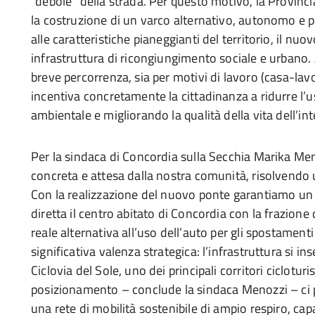
“debole” della strada. Per questo motivo, la Provin
la costruzione di un varco alternativo, autonomo e pr
alle caratteristiche pianeggianti del territorio, il n
infrastruttura di ricongiungimento sociale e urbano.
breve percorrenza, sia per motivi di lavoro (casa-lavor
incentiva concretamente la cittadinanza a ridurre l’
ambientale e migliorando la qualità della vita dell’i
Per la sindaca di Concordia sulla Secchia Marika Me
concreta e attesa dalla nostra comunità, risolvendo un
Con la realizzazione del nuovo ponte garantiamo un 
diretta il centro abitato di Concordia con la frazione
reale alternativa all’uso dell’auto per gli spostamenti
significativa valenza strategica: l’infrastruttura si in
Ciclovia del Sole, uno dei principali corritori cicloturi
posizionamento – conclude la sindaca Menozzi – ci pe
una rete di mobilità sostenibile di ampio respiro, cap