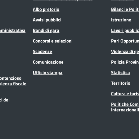
Albo pretorio
Bilanci e Poli
Avvisi pubblici
Istruzione
mministrativa
Bandi di gara
Lavori pubblic
Concorsi e selezioni
Pari Opportun
Scadenze
Violenza di g
Comunicazione
Polizia Provin
Ufficio stampa
Statistica
Contenzioso
Territorio
ulenza fiscale
Cultura e tur
ci del
Politiche Com
Internazionali