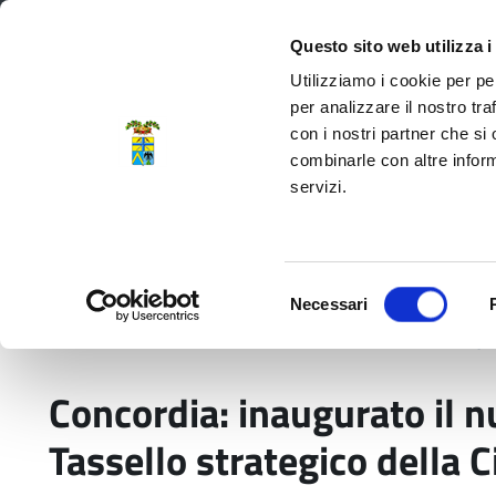
Regione Emilia-Romagna
Questo sito web utilizza i
Utilizziamo i cookie per pe
per analizzare il nostro tra
con i nostri partner che si
Provincia di Modena
combinarle con altre inform
servizi.
Amministrazione
Servizi
La P
Selezione
Necessari
del
Home
Comunicati stampa
Concordia: inaugur
consenso
Concordia: inaugurato il 
Tassello strategico della C