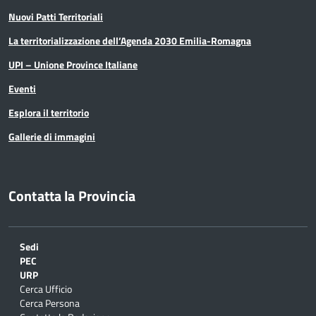
Nuovi Patti Territoriali
La territorializzazione dell’Agenda 2030 Emilia-Romagna
UPI – Unione Province Italiane
Eventi
Esplora il territorio
Gallerie di immagini
Contatta la Provincia
Sedi
PEC
URP
Cerca Ufficio
Cerca Persona