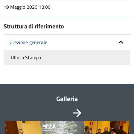
19 Maggio 2026 13:00
Struttura di riferimento
Direzione generale
Ufficio Stampa
Galleria
Vai
È
possibile
alla
navigare
le
slide
slide