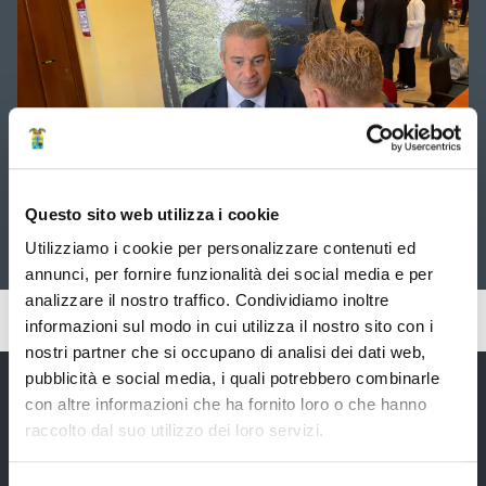
utilizzando
successiva
i
tasti
freccia
Questo sito web utilizza i cookie
Fabio Braglia commenta il primo incontro sul riordino
Utilizziamo i cookie per personalizzare contenuti ed
territoriale proposto dalla Regione Emilia-Romagna
annunci, per fornire funzionalità dei social media e per
analizzare il nostro traffico. Condividiamo inoltre
Pubblicato: 19 Maggio 2026
—
Ultima modifica: 04 Giugno 2026
informazioni sul modo in cui utilizza il nostro sito con i
nostri partner che si occupano di analisi dei dati web,
pubblicità e social media, i quali potrebbero combinarle
con altre informazioni che ha fornito loro o che hanno
raccolto dal suo utilizzo dei loro servizi.
Provincia di Modena