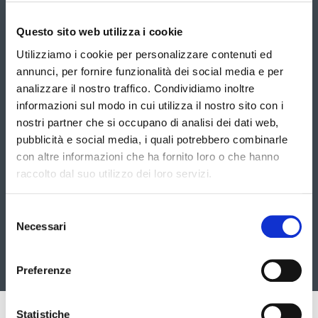
Galleria
Questo sito web utilizza i cookie
Vai
È
Utilizziamo i cookie per personalizzare contenuti ed
possibile
alla
navigare
annunci, per fornire funzionalità dei social media e per
le
slide
analizzare il nostro traffico. Condividiamo inoltre
slide
informazioni sul modo in cui utilizza il nostro sito con i
utilizzando
successiva
i
nostri partner che si occupano di analisi dei dati web,
tasti
pubblicità e social media, i quali potrebbero combinarle
freccia
con altre informazioni che ha fornito loro o che hanno
raccolto dal suo utilizzo dei loro servizi.
Selezione
Necessari
del
consenso
Premiazioni competizione Certamen
Preferenze
Pubblicato: 18 Maggio 2026
—
Ultima modifica: 30 Giugno 2026
Statistiche