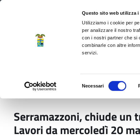
Regione Emilia-Romagna
Questo sito web utilizza i
Utilizziamo i cookie per pe
per analizzare il nostro tra
con i nostri partner che si
Provincia di Modena
combinarle con altre inform
servizi.
Amministrazione
Servizi
La P
Selezione
Necessari
del
Home
Comunicati stampa
Serramazzoni, chi
consenso
Serramazzoni, chiude un tr
Lavori da mercoledì 20 ma