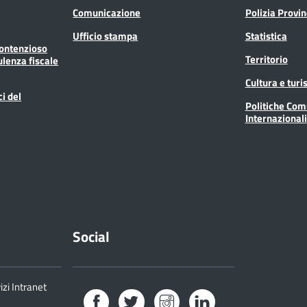
Comunicazione
Polizia Provin
Ufficio stampa
Statistica
Contenzioso
Territorio
ulenza fiscale
Cultura e tur
ci del
Politiche Com
Internazionali
Social
izi Intranet
Facebook
Twitter
Instagram
LinkedIn