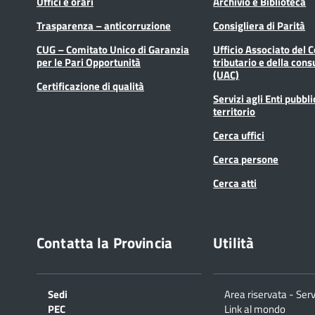
Uffici e orari
Archivio e Biblioteca
Trasparenza – anticorruzione
Consigliera di Parità
CUG – Comitato Unico di Garanzia
Ufficio Associato del 
per le Pari Opportunità
tributario e della cons
(UAC)
Certificazione di qualità
Servizi agli Enti pubbli
territorio
Cerca uffici
Cerca persone
Cerca atti
Contatta la Provincia
Utilità
Sedi
Area riservata - Serv
PEC
Link al mondo