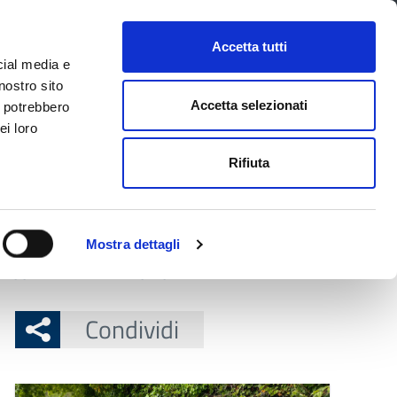
CONTATTI
URP
SERVIZI ONLINE
Accetta tutti
cial media e
Facebook
Twitter
Instagram
LinkedIn
Tel
Seguici su
nostro sito
Accetta selezionati
i potrebbero
ei loro
cerca nel sito
Rifiuta
 Territorio
Attuazione misure PNRR
Mostra dettagli
 maggio a venerdì 12 giugno
Condividi