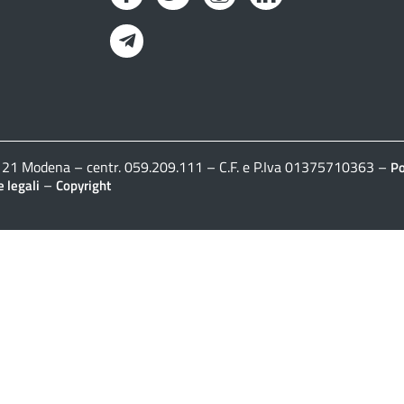
Telegram
41121 Modena – centr. 059.209.111 – C.F. e P.Iva 01375710363 –
Po
–
 legali
Copyright