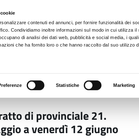
 cookie
rsonalizzare contenuti ed annunci, per fornire funzionalità dei so
ffico. Condividiamo inoltre informazioni sul modo in cui utilizza il 
 occupano di analisi dei dati web, pubblicità e social media, i qual
azioni che ha fornito loro o che hanno raccolto dal suo utilizzo d
rovincia informa
Temi e Funzioni
Enti e
Preferenze
Statistiche
Marketing
ude un tratto di provinciale 21. Lavori da mercoledì 20
atto di provinciale 21.
ggio a venerdì 12 giugno