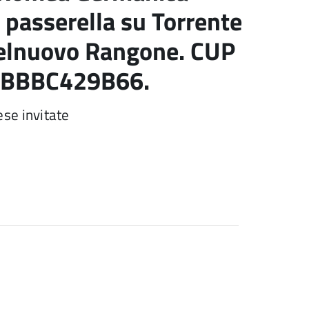
a passerella su Torrente
telnuovo Rangone. CUP
 BBBC429B66.
ese invitate