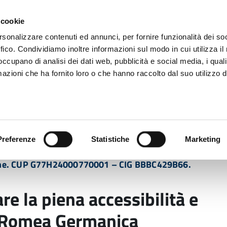
 cookie
rsonalizzare contenuti ed annunci, per fornire funzionalità dei so
ffico. Condividiamo inoltre informazioni sul modo in cui utilizza il 
 occupano di analisi dei dati web, pubblicità e social media, i qual
azioni che ha fornito loro o che hanno raccolto dal suo utilizzo d
rovincia informa
Temi e Funzioni
Enti e
Preferenze
Statistiche
Marketing
a piena accessibilità e fruibilità del percorso Via Romea
gone. CUP G77H24000770001 – CIG BBBC429B66.
are la piena accessibilità e
ia Romea Germanica