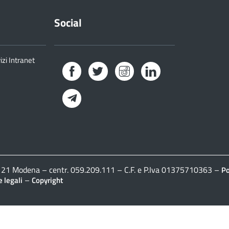
Social
izi Intranet
Facebook
Twitter
Instagram
LinkedIn
Telegram
41121 Modena – centr. 059.209.111 – C.F. e P.Iva 01375710363 –
Po
–
 legali
Copyright