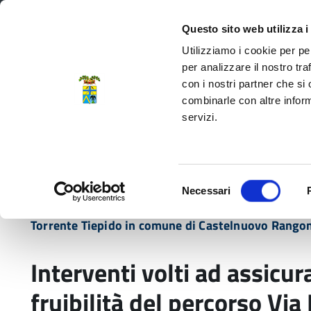
Regione Emilia-Romagna
Questo sito web utilizza i
Utilizziamo i cookie per pe
per analizzare il nostro tra
con i nostri partner che si
Provincia di Modena
combinarle con altre inform
servizi.
Amministrazione
Servizi
La P
Selezione
Necessari
del
Home
Bandi
Interventi volti ad assicurare l
consenso
Torrente Tiepido in comune di Castelnuovo Ran
Interventi volti ad assicur
fruibilità del percorso V