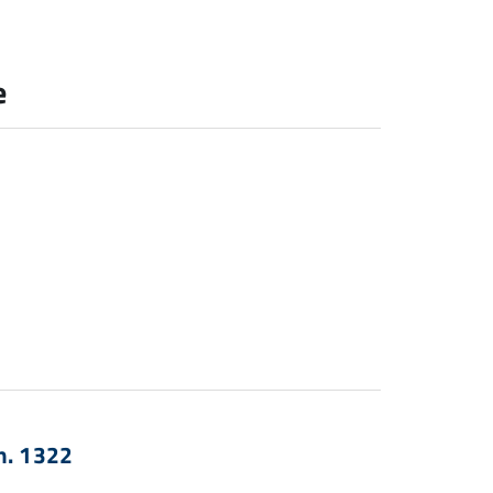
e
n. 1322