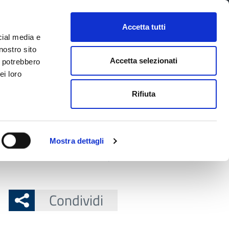
CONTATTI
URP
SERVIZI ONLINE
Accetta tutti
cial media e
Facebook
Twitter
Instagram
LinkedIn
Tel
Seguici su
nostro sito
Accetta selezionati
i potrebbero
ei loro
cerca nel sito
Rifiuta
 Territorio
Attuazione misure PNRR
Mostra dettagli
 Germanica Imperiale da eseguirsi alla passerella su
Condividi