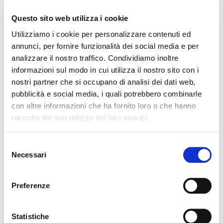
Convocazione di conferenza stampa
Questo sito web utilizza i cookie
Comunicato stampa
Utilizziamo i cookie per personalizzare contenuti ed
Ai Laghi Curiel partono gli interventi di riqualificazione.
annunci, per fornire funzionalità dei social media e per
Piantumazioni, pulizia sentieri e nuova cartellonistica
analizzare il nostro traffico. Condividiamo inoltre
informazioni sul modo in cui utilizza il nostro sito con i
nostri partner che si occupano di analisi dei dati web,
pubblicità e social media, i quali potrebbero combinarle
Laghi Curiel Campogalliano
con altre informazioni che ha fornito loro o che hanno
raccolto dal suo utilizzo dei loro servizi.
Avventura Sport Divertimento
Selezione
Necessari
del
consenso
Tipologia
Preferenze
Cultura, Turismo
Statistiche