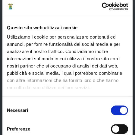
Strumenti di Tutela Amministrativa e Giurisdizionale
Difensore Civico
Questo sito web utilizza i cookie
Archivio e Biblioteca
Utilizziamo i cookie per personalizzare contenuti ed
Consigliera di Parità
annunci, per fornire funzionalità dei social media e per
Ufficio Associato del Contenzioso tributario e della consulenza fiscale
analizzare il nostro traffico. Condividiamo inoltre
(UAC)
informazioni sul modo in cui utilizza il nostro sito con i
Servizi agli Enti pubblici del territorio
nostri partner che si occupano di analisi dei dati web,
pubblicità e social media, i quali potrebbero combinarle
Cerca uffici
con altre informazioni che ha fornito loro o che hanno
Cerca persone
raccolto dal suo utilizzo dei loro servizi.
Cerca atti
Selezione
Necessari
del
consenso
La Provincia informa
Preferenze