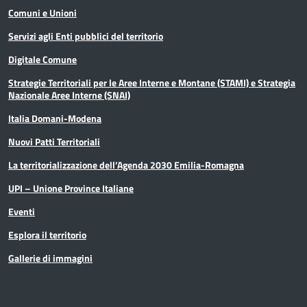
Comuni e Unioni
Servizi agli Enti pubblici del territorio
Digitale Comune
Strategie Territoriali per le Aree Interne e Montane (STAMI) e Strategia
Nazionale Aree Interne (SNAI)
Italia Domani-Modena
Nuovi Patti Territoriali
La territorializzazione dell’Agenda 2030 Emilia-Romagna
UPI – Unione Province Italiane
Eventi
Esplora il territorio
Gallerie di immagini