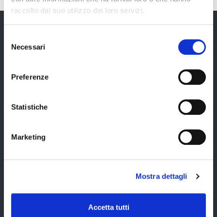
raccolto dal suo utilizzo dei loro servizi.
Selezione
Necessari
del
Provincia di Modena
consenso
Preferenze
Statistiche
Amministrazione
Marketing
Organi di governo
Elezioni Provinciali del 29/09/2024
Mostra dettagli
Elezioni del Presidente della Provincia del 28/01/2023
Elezioni provinciali – Archivio
Accetta tutti
Atti generali