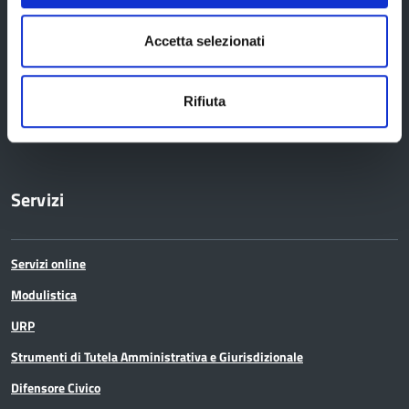
Uffici e orari
Accetta selezionati
Trasparenza – anticorruzione
CUG – Comitato Unico di Garanzia per le Pari Opportunità
Rifiuta
Certificazione di qualità
Servizi
Servizi online
Modulistica
URP
Strumenti di Tutela Amministrativa e Giurisdizionale
Difensore Civico