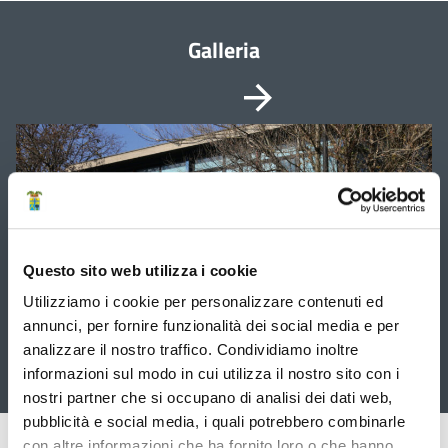
Galleria
Vai
È
possibile
alla
navigare
le
slide
slide
utilizzando
successiva
i
tasti
freccia
Questo sito web utilizza i cookie
Utilizziamo i cookie per personalizzare contenuti ed
annunci, per fornire funzionalità dei social media e per
analizzare il nostro traffico. Condividiamo inoltre
informazioni sul modo in cui utilizza il nostro sito con i
Maranello (Mo). L' Istituto Ferrari
nostri partner che si occupano di analisi dei dati web,
pubblicità e social media, i quali potrebbero combinarle
Pubblicato: 12 Gennaio 2026
con altre informazioni che ha fornito loro o che hanno