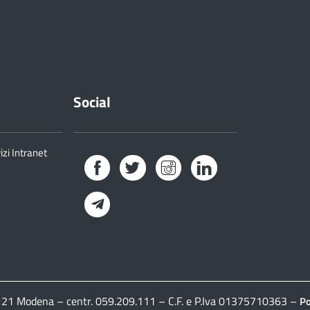
Social
izi Intranet
Facebook
Twitter
Instagram
LinkedIn
Telegram
41121 Modena – centr. 059.209.111 – C.F. e P.Iva 01375710363 –
Po