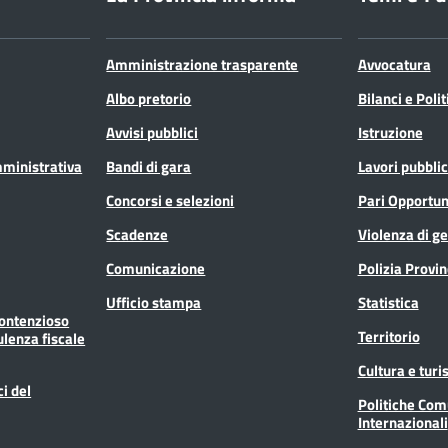
Amministrazione trasparente
Avvocatura
Albo pretorio
Bilanci e Poli
Avvisi pubblici
Istruzione
mministrativa
Bandi di gara
Lavori pubblic
Concorsi e selezioni
Pari Opportun
Scadenze
Violenza di g
Comunicazione
Polizia Provin
Ufficio stampa
Statistica
Contenzioso
Territorio
ulenza fiscale
Cultura e tur
ci del
Politiche Com
Internazionali