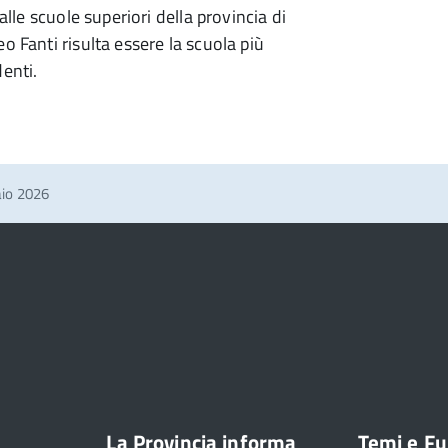
alle scuole superiori della provincia di
o Fanti risulta essere la scuola più
enti.
aio 2026
La Provincia informa
Temi e Fu