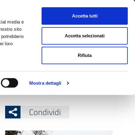
CONTATTI
URP
SERVIZI ONLINE
Accetta tutti
cial media e
Facebook
Twitter
Instagram
LinkedIn
Tel
Seguici su
nostro sito
Accetta selezionati
i potrebbero
ei loro
cerca nel sito
Rifiuta
 Territorio
Attuazione misure PNRR
Mostra dettagli
 resta chiuso venerdì 9 gennaio
Condividi