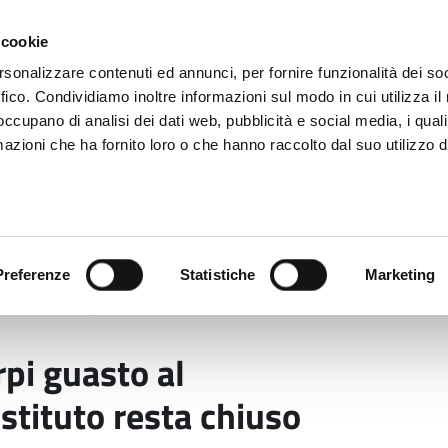
 cookie
rsonalizzare contenuti ed annunci, per fornire funzionalità dei so
ffico. Condividiamo inoltre informazioni sul modo in cui utilizza il 
 occupano di analisi dei dati web, pubblicità e social media, i qual
azioni che ha fornito loro o che hanno raccolto dal suo utilizzo d
rovincia informa
Temi e Funzioni
Enti e
Preferenze
Statistiche
Marketing
anti di Carpi guasto al riscaldamento. Parte dell’istituto
rpi guasto al
istituto resta chiuso