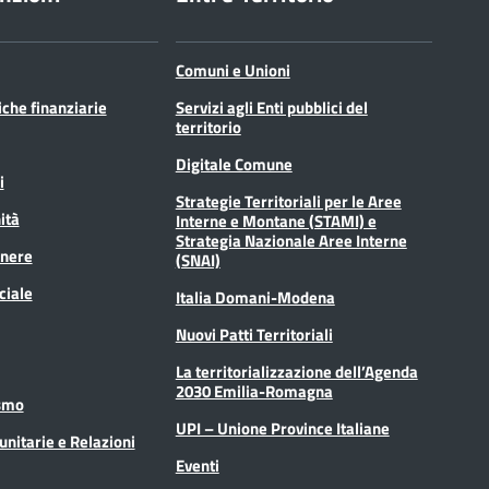
Comuni e Unioni
tiche finanziarie
Servizi agli Enti pubblici del
territorio
Digitale Comune
i
Strategie Territoriali per le Aree
ità
Interne e Montane (STAMI) e
Strategia Nazionale Aree Interne
enere
(SNAI)
ciale
Italia Domani-Modena
Nuovi Patti Territoriali
La territorializzazione dell’Agenda
2030 Emilia-Romagna
ismo
UPI – Unione Province Italiane
unitarie e Relazioni
Eventi