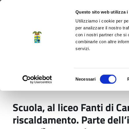
Regione Emilia-Romagna
Questo sito web utilizza i
Utilizziamo i cookie per pe
per analizzare il nostro tra
con i nostri partner che si
Provincia di Modena
combinarle con altre inform
servizi.
Amministrazione
Servizi
La P
Selezione
Necessari
del
Home
Comunicati stampa
Scuola, al liceo F
consenso
Scuola, al liceo Fanti di Ca
riscaldamento. Parte dell’