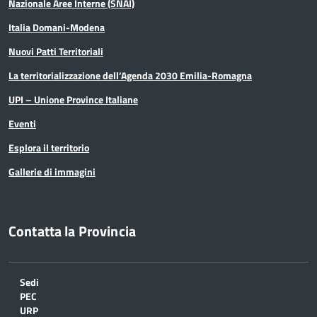
Nazionale Aree Interne (SNAI)
Italia Domani-Modena
Nuovi Patti Territoriali
La territorializzazione dell’Agenda 2030 Emilia-Romagna
UPI – Unione Province Italiane
Eventi
Esplora il territorio
Gallerie di immagini
Contatta la Provincia
Sedi
PEC
URP