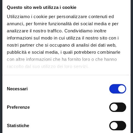
Questo sito web utilizza i cookie
Utilizziamo i cookie per personalizzare contenuti ed
Provincia di Modena
annunci, per fornire funzionalità dei social media e per
analizzare il nostro traffico. Condividiamo inoltre
informazioni sul modo in cui utilizza il nostro sito con i
nostri partner che si occupano di analisi dei dati web,
pubblicità e social media, i quali potrebbero combinarle
Amministrazione
con altre informazioni che ha fornito loro o che hanno
raccolto dal suo utilizzo dei loro servizi.
Organi di governo
Selezione
Necessari
Elezioni Provinciali del 29/09/2024
del
consenso
Elezioni del Presidente della Provincia del 28/01/2023
Preferenze
Elezioni provinciali – Archivio
Atti generali
Statistiche
Uffici e orari