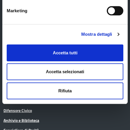
Trasparenza – anticorruzione
Marketing
CUG – Comitato Unico di Garanzia per le Pari Opportunità
Certificazione di qualità
Mostra dettagli
Servizi
Accetta tutti
Servizi online
Accetta selezionati
Modulistica
URP
Rifiuta
Strumenti di Tutela Amministrativa e Giurisdizionale
Difensore Civico
Archivio e Biblioteca