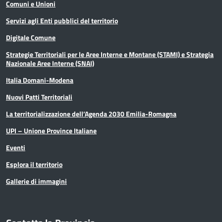
Comuni e Unioni
Servizi agli Enti pubblici del territorio
Digitale Comune
Strategie Territoriali per le Aree Interne e Montane (STAMI) e Strategia
Nazionale Aree Interne (SNAI)
Italia Domani-Modena
Nuovi Patti Territoriali
La territorializzazione dell’Agenda 2030 Emilia-Romagna
UPI – Unione Province Italiane
Eventi
Esplora il territorio
Gallerie di immagini