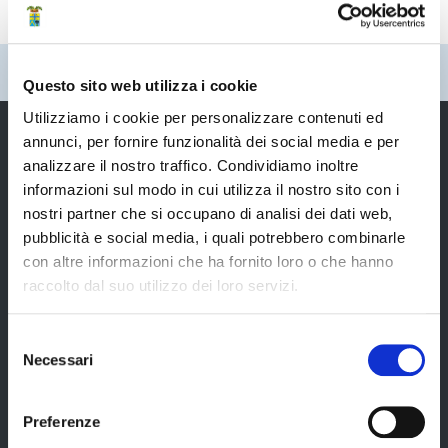
Pubblicato: 02 Maggio 2025
Questo sito web utilizza i cookie
Utilizziamo i cookie per personalizzare contenuti ed
annunci, per fornire funzionalità dei social media e per
analizzare il nostro traffico. Condividiamo inoltre
Provincia di Modena
informazioni sul modo in cui utilizza il nostro sito con i
nostri partner che si occupano di analisi dei dati web,
pubblicità e social media, i quali potrebbero combinarle
con altre informazioni che ha fornito loro o che hanno
raccolto dal suo utilizzo dei loro servizi.
Amministrazione
Selezione
Necessari
del
Organi di governo
consenso
Elezioni Provinciali del 29/09/2024
Preferenze