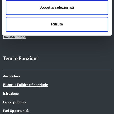
Bandi di gara
Accetta selezionati
Concorsi e selezioni
Scadenze
Rifiuta
Comunicazione
Ufficio stampa
Temi e Funzioni
Avvocatura
Bilanci e Politiche finanziarie
Istruzione
Lavori pubblici
Pari Opportunità