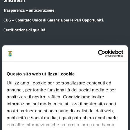
Uffici e orari
Trasparenza – anticorruzione
CUG – Comitato Unico di Garanzia per le Pari Opportunità
Certificazione di qualità
Servizi
Questo sito web utilizza i cookie
Servizi online
Utilizziamo i cookie per personalizzare contenuti ed
Modulistica
annunci, per fornire funzionalità dei social media e per
URP
analizzare il nostro traffico. Condividiamo inoltre
Strumenti di Tutela Amministrativa e Giurisdizionale
informazioni sul modo in cui utilizza il nostro sito con i
nostri partner che si occupano di analisi dei dati web,
Difensore Civico
pubblicità e social media, i quali potrebbero combinarle
Archivio e Biblioteca
con altre informazioni che ha fornito loro o che hanno