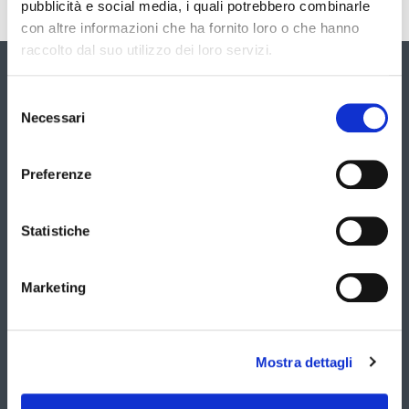
pubblicità e social media, i quali potrebbero combinarle
con altre informazioni che ha fornito loro o che hanno
raccolto dal suo utilizzo dei loro servizi.
Galleria
Selezione
È
Necessari
del
possibile
consenso
navigare
le
Preferenze
slide
utilizzando
i
Statistiche
tasti
freccia
Marketing
Mostra dettagli
Luigi Zironi Presidente Unione Distretto Ceramico