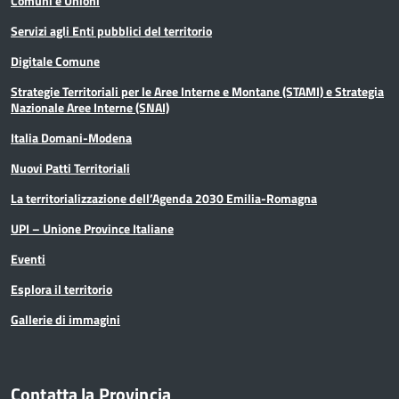
Comuni e Unioni
Servizi agli Enti pubblici del territorio
Digitale Comune
Strategie Territoriali per le Aree Interne e Montane (STAMI) e Strategia
Nazionale Aree Interne (SNAI)
Italia Domani-Modena
Nuovi Patti Territoriali
La territorializzazione dell’Agenda 2030 Emilia-Romagna
UPI – Unione Province Italiane
Eventi
Esplora il territorio
Gallerie di immagini
Contatta la Provincia