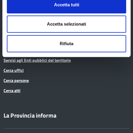
Strumenti di Tutela Amministrativa e Giurisdizionale
Accetta tutti
Difensore Civico
Archivio e Biblioteca
Accetta selezionati
Consigliera di Parità
Rifiuta
Ufficio Associato del Contenzioso tributario e della consulenza fiscale
(UAC)
Servizi agli Enti pubblici del territorio
Cerca uffici
Cerca persone
Cerca atti
La Provincia informa