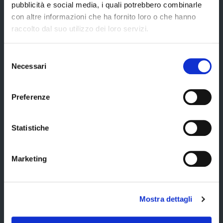
Elezioni del Presidente della Provincia del 28/01/2023
pubblicità e social media, i quali potrebbero combinarle
con altre informazioni che ha fornito loro o che hanno
Elezioni provinciali – Archivio
raccolto dal suo utilizzo dei loro servizi.
Atti generali
Uffici e orari
Selezione
Necessari
del
Trasparenza – anticorruzione
consenso
CUG – Comitato Unico di Garanzia per le Pari Opportunità
Preferenze
Certificazione di qualità
Statistiche
Servizi
Marketing
Servizi online
Modulistica
Mostra dettagli
URP