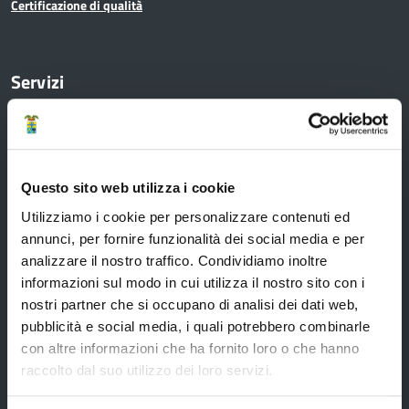
Certificazione di qualità
Servizi
Servizi online
Modulistica
Questo sito web utilizza i cookie
URP
Utilizziamo i cookie per personalizzare contenuti ed
Strumenti di Tutela Amministrativa e Giurisdizionale
annunci, per fornire funzionalità dei social media e per
analizzare il nostro traffico. Condividiamo inoltre
Difensore Civico
informazioni sul modo in cui utilizza il nostro sito con i
Archivio e Biblioteca
nostri partner che si occupano di analisi dei dati web,
pubblicità e social media, i quali potrebbero combinarle
Consigliera di Parità
con altre informazioni che ha fornito loro o che hanno
Ufficio Associato del Contenzioso tributario e della consulenza fiscale
raccolto dal suo utilizzo dei loro servizi.
(UAC)