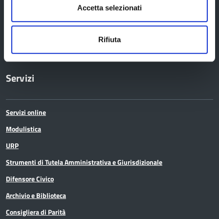
Trasparenza – anticorruzione
Accetta selezionati
CUG – Comitato Unico di Garanzia per le Pari Opportunità
Certificazione di qualità
Rifiuta
Servizi
Servizi online
Modulistica
URP
Strumenti di Tutela Amministrativa e Giurisdizionale
Difensore Civico
Archivio e Biblioteca
Consigliera di Parità