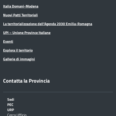
Italia Domani-Modena
Nuovi Patti Territoriali
La territorializzazione dell’Agenda 2030 Emilia-Romagna
UPI – Unione Province Italiane
Eventi
Esplora il territorio
Gallerie di immagini
Contatta la Provincia
Sedi
PEC
URP
Cerca Ufficio