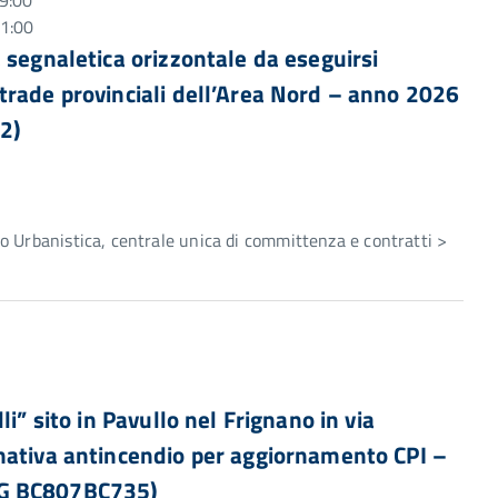
9:00
11:00
 segnaletica orizzontale da eseguirsi
trade provinciali dell’Area Nord – anno 2026
2)
e
 Urbanistica, centrale unica di committenza e contratti >
i” sito in Pavullo nel Frignano in via
mativa antincendio per aggiornamento CPI –
IG BC807BC735)