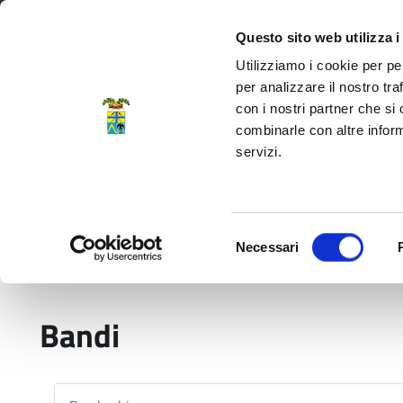
Regione Emilia-Romagna
Questo sito web utilizza i
Utilizziamo i cookie per pe
per analizzare il nostro tra
con i nostri partner che si
Provincia di Modena
combinarle con altre inform
servizi.
Amministrazione
Servizi
La P
Selezione
Necessari
del
Home
Bandi
consenso
Bandi