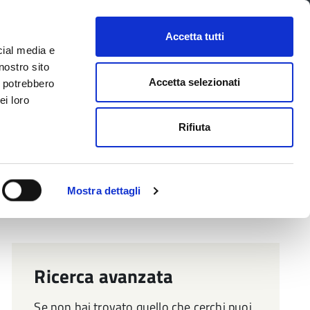
CONTATTI
URP
SERVIZI ONLINE
Accetta tutti
cial media e
Facebook
Twitter
Instagram
LinkedIn
Tel
Seguici su
nostro sito
Accetta selezionati
i potrebbero
ei loro
cerca nel sito
Rifiuta
 Territorio
Attuazione misure PNRR
Mostra dettagli
Ricerca avanzata
Se non hai trovato quello che cerchi puoi