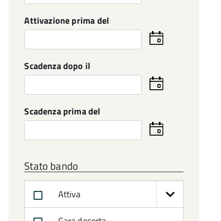
la
data
Attivazione prima del
Seleziona
la
data
Scadenza dopo il
Seleziona
la
data
Scadenza prima del
Seleziona
la
data
Stato bando
Attiva
Gara deserta