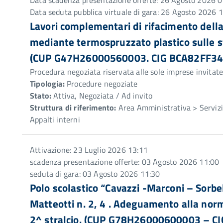
Data scadenza presentazione offerte: 26 Agosto 2026 0
Data seduta pubblica virtuale di gara: 26 Agosto 2026 
Lavori complementari di rifacimento della
mediante termospruzzato plastico sulle s
(CUP G47H26000560003. CIG BCA82FF34
Procedura negoziata riservata alle sole imprese invitat
Tipologia:
Procedure negoziate
Stato:
Attiva, Negoziata / Ad invito
Struttura di riferimento:
Area Amministrativa > Servizio
Appalti interni
Attivazione: 23 Luglio 2026 13:11
scadenza presentazione offerte: 03 Agosto 2026 11:00
seduta di gara: 03 Agosto 2026 11:30
Polo scolastico “Cavazzi -Marconi – Sorbell
Matteotti n. 2, 4 . Adeguamento alla nor
2^ stralcio. (CUP G78H26000600003 – C