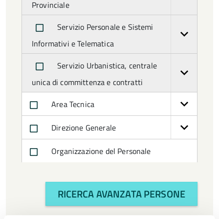
Direttore Generale
Provinciale
Servizio Personale e Sistemi
Direttore d'Area
Informativi e Telematica
Dirigente di Servizio
Servizio Urbanistica, centrale
Dirigente di Servizio T.D.
unica di committenza e contratti
Funzionario Amministrativo (Funzionario
Area Tecnica
ed elevata qualificazione)
Direzione Generale
Funzionario Amministrativo T.D.
Organizzazione del Personale
(Funzionario ed elevata qualificazione)
Funzionario Amministrativo con E.Q. con
funzioni dirigenziali (Funzionario ed elevata
RICERCA AVANZATA PERSONE
qualificazione)