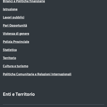
Bilanci e Politiche finanziarie
Istruttore Direttivo Geologia Applicata
Istruzione
(Funzionario ed elevata qualificazione)
Lavori pubblici
Pari Opportunità
Istruttore Direttivo Geologia Applicata
Violenza di genere
con E.Q. (Funzionario ed elevata qualificazione)
Polizia Provinciale
Istruttore Direttivo Geometra
Statistica
(Funzionario ed elevata qualificazione)
Territorio
Istruttore Direttivo Geometra con E.Q.
Cultura e turismo
(Funzionario ed elevata qualificazione)
Politiche Comunitarie e Relazioni Internazionali
Istruttore Direttivo Informatico
(Funzionario ed elevata qualificazione)
Enti e Territorio
Istruttore Direttivo Ingegnere