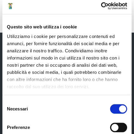
Funzionario Contabile con E.Q. con
funzioni dirigenziali (Funzionario ed elevata
qualificazione)
Questo sito web utilizza i cookie
Utilizziamo i cookie per personalizzare contenuti ed
Funzionario Controllo di Gestione
annunci, per fornire funzionalità dei social media e per
(Funzionario ed elevata qualificazione)
analizzare il nostro traffico. Condividiamo inoltre
informazioni sul modo in cui utilizza il nostro sito con i
Provincia di Modena
Funzionario Leg. Amministrativo -
nostri partner che si occupano di analisi dei dati web,
pubblicità e social media, i quali potrebbero combinarle
Avvocato (Funzionario ed elevata qualificazione)
con altre informazioni che ha fornito loro o che hanno
Funzionario Relaz. Internazionale
raccolto dal suo utilizzo dei loro servizi.
Amministrazione
(Funzionario ed elevata qualificazione)
Selezione
Necessari
Funzionario Sistemi Gestionali con E.Q.
del
consenso
Organi di governo
(Funzionario ed elevata qualificazione)
Preferenze
Elezioni Provinciali del 29/09/2024