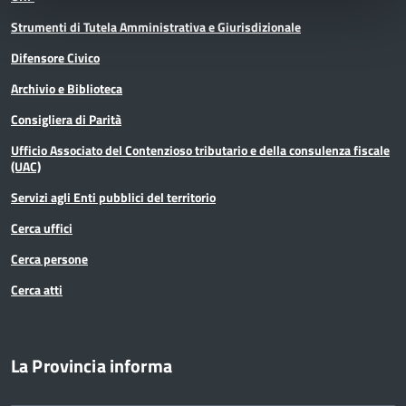
(Istruttore)
Strumenti di Tutela Amministrativa e Giurisdizionale
Difensore Civico
Istruttore Centro Stampa (Istruttore)
Archivio e Biblioteca
Istruttore Direttivo Amministrativo
Consigliera di Parità
(Funzionario ed elevata qualificazione)
Ufficio Associato del Contenzioso tributario e della consulenza fiscale
(UAC)
Istruttore Direttivo Amministrativo
Servizi agli Enti pubblici del territorio
Giuridico (Funzionario ed elevata qualificazione)
Cerca uffici
Istruttore Direttivo Amministrativo
Cerca persone
Giuridico con E.Q. con funzioni dirigenziali
Cerca atti
(Funzionario ed elevata qualificazione)
Istruttore Direttivo Amministrativo con
La Provincia informa
E.Q. (Funzionario ed elevata qualificazione)