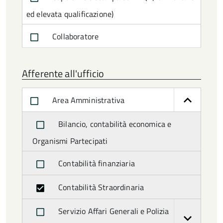
ed elevata qualificazione)
Collaboratore
Commissario Prefettizio
Afferente all'ufficio
Consigliera
Area Amministrativa
Consigliera di parità effettiva
Bilancio, contabilità economica e
Consigliera di parità supplente
Organismi Partecipati
Consigliere
Contabilità finanziaria
Consigliere/a
Contabilità Straordinaria
Difensore civico
Servizio Affari Generali e Polizia