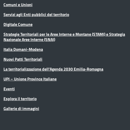
(Funzionario ed elevata qualificazione)
Comuni e Unioni
Servizi agli Enti pubblici del territorio
Istruttore Direttivo Ingegnere con E.Q.
Digitale Comune
(Funzionario ed elevata qualificazione)
Strategie Territoriali per le Aree Interne e Montane (STAMI) e Strategia
Nazionale Aree Interne (SNAI)
Istruttore Direttivo Ingegnere con E.Q.
Italia Domani-Modena
con funzioni dirigenziali (Funzionario ed elevata
Nuovi Patti Territoriali
qualificazione)
La territorializzazione dell’Agenda 2030 Emilia-Romagna
Istruttore Direttivo Ingegnere gestionale
UPI – Unione Province Italiane
(Funzionario ed elevata qualificazione)
Eventi
Istruttore Direttivo Leg. Amministrativo -
Esplora il territorio
Avvocato (Funzionario ed elevata qualificazione)
Gallerie di immagini
Istruttore Direttivo Proced. Paghe con
E.Q. (Funzionario ed elevata qualificazione)