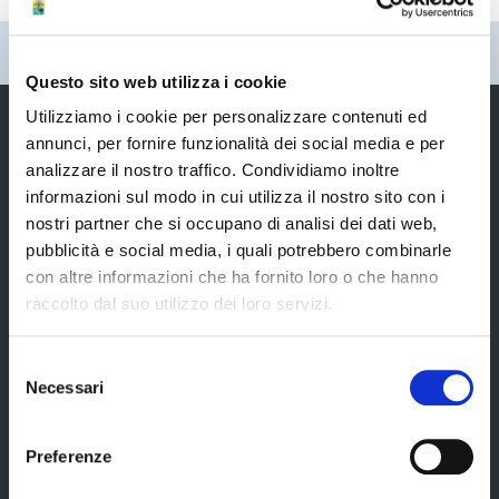
Pubblicato: 30 Aprile 2024
—
Ultima modifica: 22 Maggio 2024
Questo sito web utilizza i cookie
Utilizziamo i cookie per personalizzare contenuti ed
annunci, per fornire funzionalità dei social media e per
analizzare il nostro traffico. Condividiamo inoltre
Provincia di Modena
informazioni sul modo in cui utilizza il nostro sito con i
nostri partner che si occupano di analisi dei dati web,
pubblicità e social media, i quali potrebbero combinarle
con altre informazioni che ha fornito loro o che hanno
raccolto dal suo utilizzo dei loro servizi.
Amministrazione
Selezione
Necessari
del
Organi di governo
consenso
Elezioni Provinciali del 29/09/2024
Preferenze
Elezioni del Presidente della Provincia del 28/01/2023