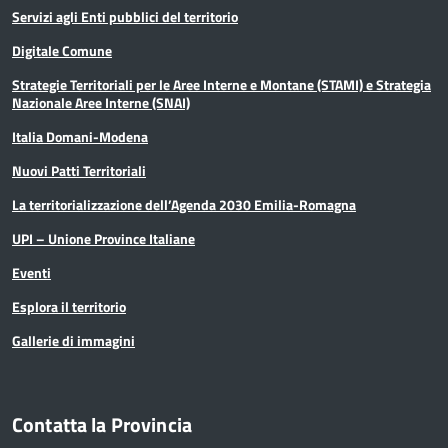
Servizi agli Enti pubblici del territorio
Digitale Comune
Strategie Territoriali per le Aree Interne e Montane (STAMI) e Strategia
Nazionale Aree Interne (SNAI)
Italia Domani-Modena
Nuovi Patti Territoriali
La territorializzazione dell’Agenda 2030 Emilia-Romagna
UPI – Unione Province Italiane
Eventi
Esplora il territorio
Gallerie di immagini
Contatta la Provincia