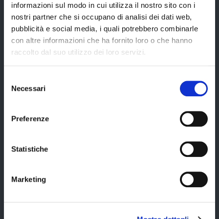
Servizi online
informazioni sul modo in cui utilizza il nostro sito con i
nostri partner che si occupano di analisi dei dati web,
Modulistica
pubblicità e social media, i quali potrebbero combinarle
URP
con altre informazioni che ha fornito loro o che hanno
raccolto dal suo utilizzo dei loro servizi.
Strumenti di Tutela Amministrativa e Giurisdizionale
Difensore Civico
Selezione
Archivio e Biblioteca
Necessari
del
consenso
Consigliera di Parità
Preferenze
Ufficio Associato del Contenzioso tributario e della consulenza fiscale
(UAC)
Servizi agli Enti pubblici del territorio
Statistiche
Cerca uffici
Cerca persone
Marketing
Cerca atti