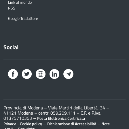
Link al mondo
RSS
Google Traduttore
Social
Facebook
Twitter
Instagram
LinkedIn
Telegram
Provincia di Modena – Viale Martiri della Libertà, 34 –
41121 Modena – centr. 059.209.111 – C.F. e P.Iva
01375710363 –
Posta Elettronica Certificata
–
–
–
Privacy
Cookie policy
Dichiarazione di Accessibilità
Note
–
legali
Copyright