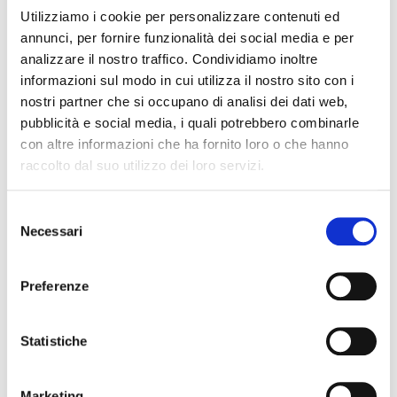
Sistema di pagamento elettronico della Provincia di Modena che
Utilizziamo i cookie per personalizzare contenuti ed
consente al cittadino/impresa di effettuare pagamenti on line dei
annunci, per fornire funzionalità dei social media e per
servizi in modo semplice e sicuro
analizzare il nostro traffico. Condividiamo inoltre
informazioni sul modo in cui utilizza il nostro sito con i
nostri partner che si occupano di analisi dei dati web,
pubblicità e social media, i quali potrebbero combinarle
Persona referente
con altre informazioni che ha fornito loro o che hanno
raccolto dal suo utilizzo dei loro servizi.
Caterina Grillo
Trasporto merci in conto proprio e Noleggio Autobus con
Selezione
conducente. Segreteria commissioni: esami trasporto
Necessari
del
merci e viaggiatori; esami idoneità professionale per
consenso
agenzie di pratiche auto; esami istruttori e insegnanti
Preferenze
autoscuole; trasporto merci in conto proprio (L.R. 9/2003)
Telefono:
059.209.909
Statistiche
E-mail:
grillo.c@provincia.modena.it
Marketing