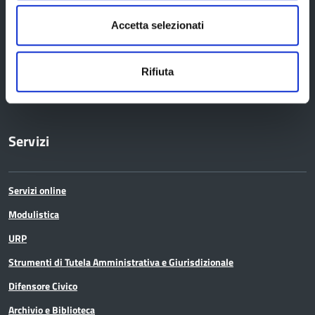
Uffici e orari
Accetta selezionati
Trasparenza – anticorruzione
CUG – Comitato Unico di Garanzia per le Pari Opportunità
Rifiuta
Certificazione di qualità
Servizi
Servizi online
Modulistica
URP
Strumenti di Tutela Amministrativa e Giurisdizionale
Difensore Civico
Archivio e Biblioteca