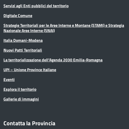
Servizi agli Enti pubblici del territorio
Digitale Comune
Strategie Territoriali per le Aree Interne e Montane (STAMI) e Strategia
Nazionale Aree Interne (SNAI)
Italia Domani-Modena
Nuovi Patti Territoriali
La territorializzazione dell’Agenda 2030 Emilia-Romagna
UPI – Unione Province Italiane
Eventi
Esplora il territorio
Gallerie di immagini
Contatta la Provincia