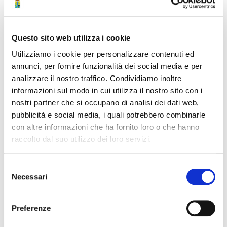
ribasso d'asta ed € 83.463,89 per oneri della sicurezza non
ribassabili)
Ulteriori informazioni
Questo sito web utilizza i cookie
Utilizziamo i cookie per personalizzare contenuti ed
Procedura telematica
annunci, per fornire funzionalità dei social media e per
analizzare il nostro traffico. Condividiamo inoltre
informazioni sul modo in cui utilizza il nostro sito con i
Struttura di riferimento
nostri partner che si occupano di analisi dei dati web,
pubblicità e social media, i quali potrebbero combinarle
Area Amministrativa
con altre informazioni che ha fornito loro o che hanno
raccolto dal suo utilizzo dei loro servizi.
Servizio Urbanistica, centrale unica di
committenza e contratti
Selezione
Necessari
del
CUC e convenzioni
consenso
Preferenze