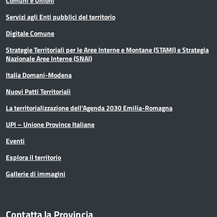
Comuni e Unioni
Servizi agli Enti pubblici del territorio
Digitale Comune
Strategie Territoriali per le Aree Interne e Montane (STAMI) e Strategia
Nazionale Aree Interne (SNAI)
Italia Domani-Modena
Nuovi Patti Territoriali
La territorializzazione dell’Agenda 2030 Emilia-Romagna
UPI – Unione Province Italiane
Eventi
Esplora il territorio
Gallerie di immagini
Contatta la Provincia