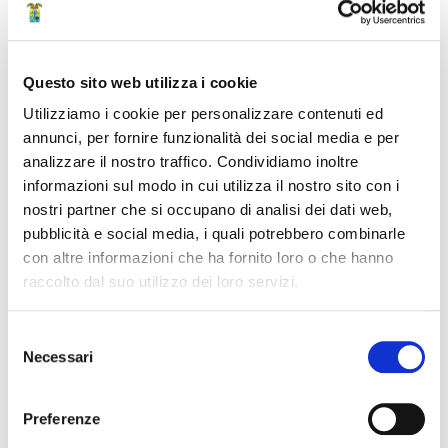
la frase
Questo sito web utilizza i cookie
Utilizziamo i cookie per personalizzare contenuti ed
annunci, per fornire funzionalità dei social media e per
analizzare il nostro traffico. Condividiamo inoltre
Date
informazioni sul modo in cui utilizza il nostro sito con i
nostri partner che si occupano di analisi dei dati web,
Inizio dopo il
pubblicità e social media, i quali potrebbero combinarle
Seleziona
con altre informazioni che ha fornito loro o che hanno
la
data
raccolto dal suo utilizzo dei loro servizi.
Inizio prima del
Seleziona
Selezione
la
Necessari
del
data
consenso
Fine dopo il
Seleziona
Preferenze
la