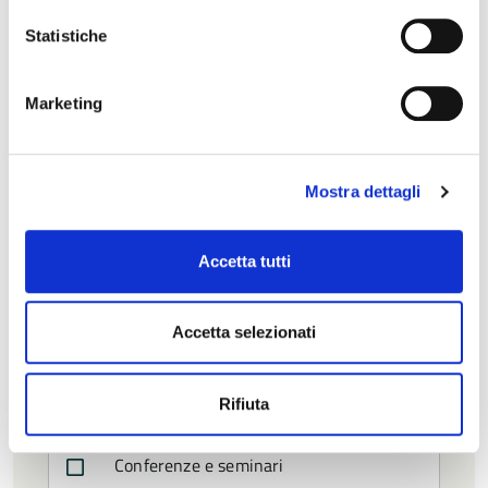
data
Fine prima del
Statistiche
Seleziona
la
data
Marketing
Tipologia evento
Mostra dettagli
Anniversari e commemorazioni
Assemblea Generale CTSS
Accetta tutti
Attività di aggiornamento
Accetta selezionati
Carnevale
Rifiuta
Cinema e video
Conferenze e seminari