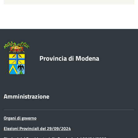
Cultura e turismo
Visite guidate
Economia
Enti e Istituzioni
Europa e Relazioni internazionali
Provincia di Modena
Formazione
Innovazione - Informatica -
Telematica
Amministrazione
Lavori pubblici e acquisto di beni e
servizi
Organi di governo
Lavoro
Elezioni Provinciali del 29/09/2024