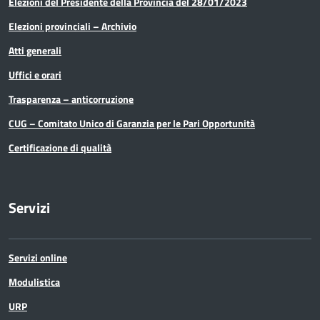
Elezioni del Presidente della Provincia del 28/01/2023
Media e comunicazione
Elezioni provinciali – Archivio
Organi di governo
Atti generali
Pari Opportunità
Uffici e orari
Trasparenza – anticorruzione
Partecipazioni Societarie
CUG – Comitato Unico di Garanzia per le Pari Opportunità
Personale
Certificazione di qualità
PNRR
Servizi
Polizia Provinciale
Scuola
Servizi online
Sociale e salute
Modulistica
URP
Sport