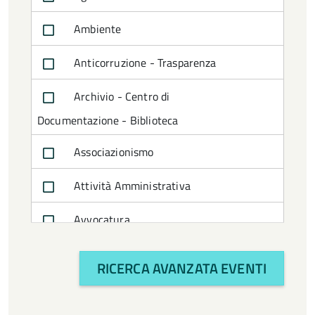
Mostre
Ambiente
Musica
Anticorruzione - Trasparenza
Premi e concorsi
Archivio - Centro di
Presentazione di libri
Documentazione - Biblioteca
Rievocazioni storiche
Associazionismo
Sagre e feste
Attività Amministrativa
Serie di Conferenze / Seminari
Avvocatura
Sport e giochi
Bilancio e politiche finanziarie
RICERCA AVANZATA EVENTI
Teatro
CTSS
Ufficio di Presidenza CTSS