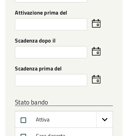
la
data
Attivazione prima del
Seleziona
la
data
Scadenza dopo il
Seleziona
la
data
Scadenza prima del
Seleziona
la
data
Stato bando
Attiva
Gara deserta