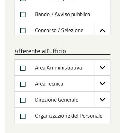
Bando / Avviso pubblico
Concorso / Selezione
Altra selezione
Afferente all'ufficio
Interpello dell'Ente
Area Amministrativa
Interpello di altri Enti
Area Tecnica
Mobilità
Direzione Generale
Selezione Pubblica
Organizzazione del Personale
Selezione Unica
Gara di appalto / Gara per la