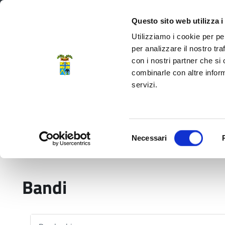
Regione Emilia-Romagna
Questo sito web utilizza i
Utilizziamo i cookie per pe
per analizzare il nostro tra
con i nostri partner che si
Provincia di Modena
combinarle con altre inform
servizi.
Amministrazione
Servizi
La P
Selezione
Necessari
del
Home
Bandi
consenso
Bandi