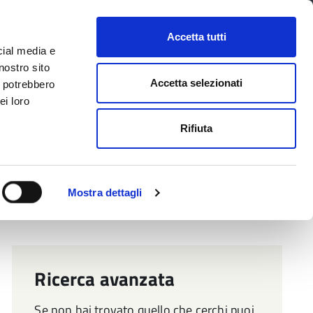
CONTATTI
URP
SERVIZI ONLINE
Accetta tutti
cial media e
Facebook
Twitter
Instagram
LinkedIn
Tel
Seguici su
nostro sito
Accetta selezionati
i potrebbero
ei loro
cerca nel sito
Rifiuta
 Territorio
Attuazione misure PNRR
Mostra dettagli
Ricerca avanzata
Se non hai trovato quello che cerchi puoi