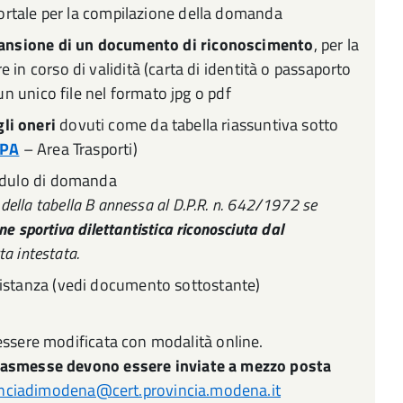
 portale per la compilazione della domanda
cansione di un documento di riconoscimento
, per la
in corso di validità (carta di identità o passaporto
un unico file nel formato jpg o pdf
li oneri
dovuti come da tabella riassuntiva sotto
oPA
– Area Trasporti)
odulo di domanda
is della tabella B annessa al D.P.R. n. 642/1972 se
ne sportiva dilettantistica riconosciuta dal
ta intestata.
 istanza (vedi documento sottostante)
essere modificata con modalità online.
trasmesse devono essere inviate a mezzo posta
nciadimodena@cert.provincia.modena.it