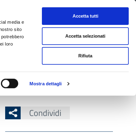
CONTATTI
URP
SERVIZI ONLINE
Accetta tutti
cial media e
Facebook
Twitter
Instagram
LinkedIn
Tel
Seguici su
nostro sito
Accetta selezionati
i potrebbero
ei loro
cerca nel sito
Rifiuta
 Territorio
Attuazione misure PNRR
Mostra dettagli
Condividi