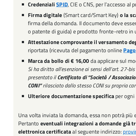
Credenziali
SPID
, CIE o CNS, per l’accesso al
Firma digitale
(Smart card/Smart Key)
o la s
firma della domanda. Il documento deve essere 
o patente di guida) e prodotto fronte-retro in 
Attestazione comprovante il versamento deg
riportata (ricevuta del pagamento online
Pag
Marca da bollo di € 16,00
da applicare sul m
Si ha diritto all’esenzione ai sensi dell’art. 27-b
presentato il
Certificato di “Società / Associazio
CONI”
rilasciato dallo stesso CONI su propria car
Ulteriore documentazione specifica
per ogni
Una volta inviata la domanda, essa non potrà più 
Pertanto
eventuali integrazioni a domande già 
elettronica certificata
al seguente indirizzo:
provi