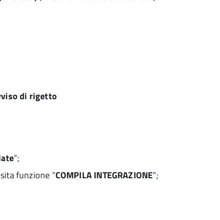
viso di rigetto
iate
“;
osita funzione “
COMPILA INTEGRAZIONE
“;