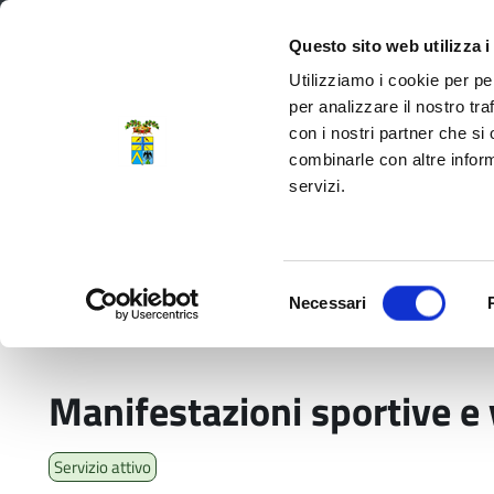
Regione Emilia-Romagna
Questo sito web utilizza i
Utilizziamo i cookie per pe
per analizzare il nostro tra
con i nostri partner che si
Provincia di Modena
combinarle con altre inform
servizi.
Amministrazione
Servizi
La P
Selezione
Necessari
del
Home
Servizi
02. Mobilità e Trasporti
Man
consenso
Manifestazioni sportive e 
Servizio attivo