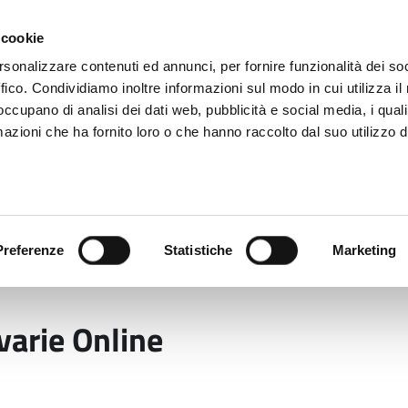
 cookie
rsonalizzare contenuti ed annunci, per fornire funzionalità dei so
ffico. Condividiamo inoltre informazioni sul modo in cui utilizza il 
 occupano di analisi dei dati web, pubblicità e social media, i qual
azioni che ha fornito loro o che hanno raccolto dal suo utilizzo d
rovincia informa
Temi e Funzioni
Enti e
Preferenze
Statistiche
Marketing
ifestazioni sportive e varie Online
varie Online