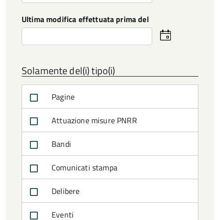
la
data
Ultima modifica effettuata prima del
Seleziona
la
data
Solamente del(i) tipo(i)
Pagine
Attuazione misure PNRR
Bandi
Comunicati stampa
Delibere
Eventi