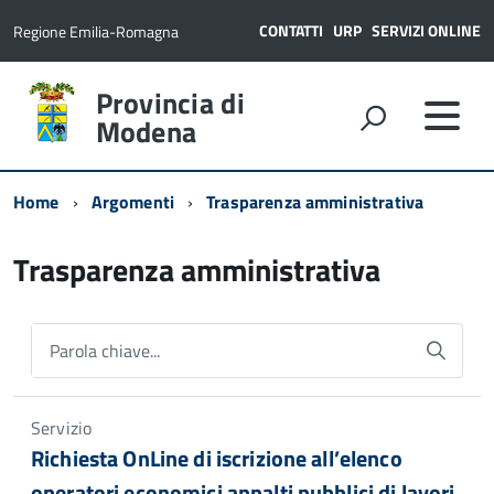
CONTATTI
URP
SERVIZI ONLINE
Regione Emilia-Romagna
Provincia di
Modena
Home
Argomenti
Trasparenza amministrativa
Trasparenza amministrativa
Parola chiave...
Servizio
Richiesta OnLine di iscrizione all’elenco
operatori economici appalti pubblici di lavori