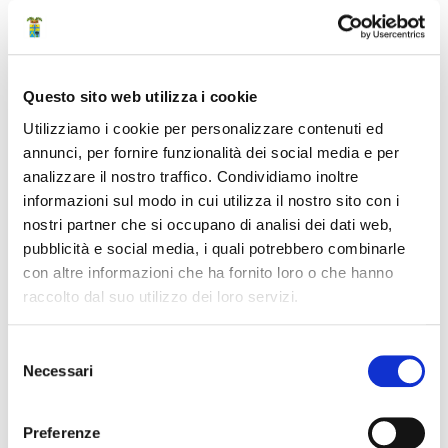
Agricoltura
Ambiente
Questo sito web utilizza i cookie
Anticorruzione - Trasparenza
Utilizziamo i cookie per personalizzare contenuti ed
annunci, per fornire funzionalità dei social media e per
Archivio - Centro di
analizzare il nostro traffico. Condividiamo inoltre
Documentazione - Biblioteca
informazioni sul modo in cui utilizza il nostro sito con i
nostri partner che si occupano di analisi dei dati web,
Associazionismo
pubblicità e social media, i quali potrebbero combinarle
con altre informazioni che ha fornito loro o che hanno
Attività Amministrativa
raccolto dal suo utilizzo dei loro servizi.
Avvocatura
Selezione
Necessari
del
Bilancio e politiche finanziarie
consenso
RICERCA AVANZATA
Preferenze
CTSS