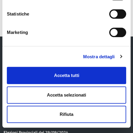
Cultura e turismo
Statistiche
Economia
Marketing
Enti e Istituzioni
Europa e Relazioni internazionali
Mostra dettagli
Provincia di Modena
Formazione
Accetta tutti
Innovazione - Informatica -
Telematica
Accetta selezionati
Amministrazione
Lavori pubblici e acquisto di beni e
Rifiuta
servizi
Organi di governo
Lavoro
Elezioni Provinciali del 29/09/2024