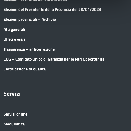
Elezioni del Presidente della Provincia del 28/01/2023
Media e comunicazione
Elezioni provinciali – Archivio
Organi di governo
Atti generali
Pari Opportunità
Uffici e orari
Trasparenza – anticorruzione
Partecipazioni Societarie
CUG – Comitato Unico di Garanzia per le Pari Opportunità
Personale
Certificazione di qualità
PNRR
Servizi
Polizia Provinciale
Scuola
Servizi online
Sociale e salute
Modulistica