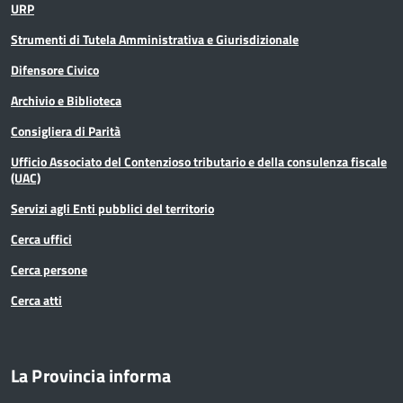
URP
Sport
Strumenti di Tutela Amministrativa e Giurisdizionale
Statistica
Difensore Civico
Archivio e Biblioteca
Terremoto
Consigliera di Parità
Territorio
Ufficio Associato del Contenzioso tributario e della consulenza fiscale
(UAC)
Ufficio relazioni con il pubblico
Servizi agli Enti pubblici del territorio
Cerca uffici
Cerca persone
Cerca atti
La Provincia informa