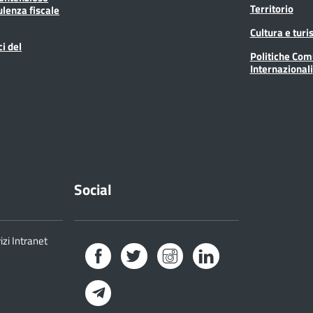
Territorio
ulenza fiscale
Cultura e tur
ci del
Politiche Com
Internazionali
Social
izi Intranet
Facebook
Twitter
Instagram
LinkedIn
Telegram