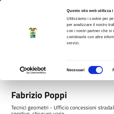
Regione Emilia-Romagna
Questo sito web utilizza i
Utilizziamo i cookie per pe
per analizzare il nostro tra
con i nostri partner che si
Provincia di Modena
combinarle con altre inform
servizi.
Amministrazione
Servizi
La P
Selezione
Necessari
del
Home
Persone
Fabrizio Poppi
consenso
Fabrizio Poppi
Tecnici geometri - Ufficio concessioni stradal
sportive, chiusure varie.