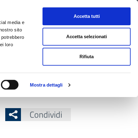
CONTATTI
URP
SERVIZI ONLINE
Accetta tutti
cial media e
Facebook
Twitter
Instagram
LinkedIn
Tel
Seguici su
nostro sito
Accetta selezionati
i potrebbero
ei loro
cerca nel sito
Rifiuta
 Territorio
Attuazione misure PNRR
Mostra dettagli
Condividi