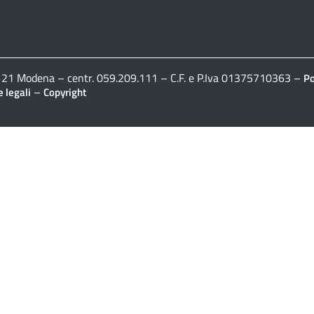
41121 Modena – centr. 059.209.111 – C.F. e P.Iva 01375710363 –
Po
–
 legali
Copyright