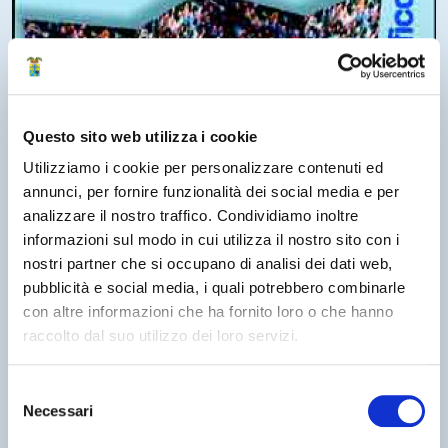
Questo sito web utilizza i cookie
Utilizziamo i cookie per personalizzare contenuti ed
annunci, per fornire funzionalità dei social media e per
analizzare il nostro traffico. Condividiamo inoltre
informazioni sul modo in cui utilizza il nostro sito con i
Statistica
,
Statistica
nostri partner che si occupano di analisi dei dati web,
pubblicità e social media, i quali potrebbero combinarle
01 Agosto 2004
con altre informazioni che ha fornito loro o che hanno
raccolto dal suo utilizzo dei loro servizi.
Osservatorio Demografico 2003
La popolazione modenese e i cittadini stranieri
Selezione
Necessari
residenti
del
consenso