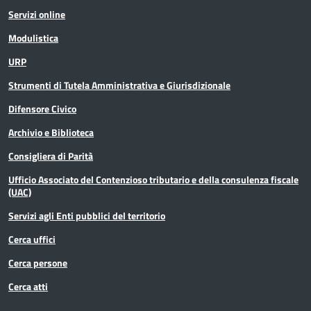
Servizi online
Modulistica
URP
Strumenti di Tutela Amministrativa e Giurisdizionale
Difensore Civico
Archivio e Biblioteca
Consigliera di Parità
Ufficio Associato del Contenzioso tributario e della consulenza fiscale
(UAC)
Servizi agli Enti pubblici del territorio
Cerca uffici
Cerca persone
Cerca atti