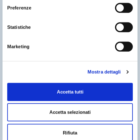
Preferenze
Statistiche
Marketing
Mostra dettagli
Statistica
,
Statistica
Accetta tutti
10 Settembre 2003
Accetta selezionati
Osservatorio Demografico 2002
La popolazione modenese e i cittadini stranieri
Rifiuta
residenti