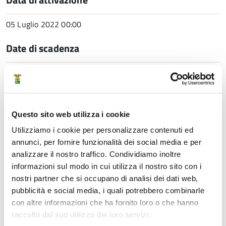
05 Luglio 2022 00:00
Date di scadenza
Termine di presentazione delle domande:
04 Agosto 2022 12:00
Spesa sostenuta per la selezione (€)
Questo sito web utilizza i cookie
Utilizziamo i cookie per personalizzare contenuti ed
10,00
annunci, per fornire funzionalità dei social media e per
Ulteriori informazioni
analizzare il nostro traffico. Condividiamo inoltre
informazioni sul modo in cui utilizza il nostro sito con i
nostri partner che si occupano di analisi dei dati web,
Procedura telematica
pubblicità e social media, i quali potrebbero combinarle
con altre informazioni che ha fornito loro o che hanno
Modulo online
raccolto dal suo utilizzo dei loro servizi.