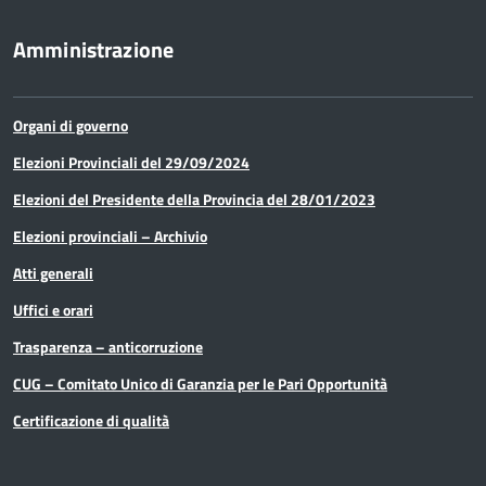
Telematica
Amministrazione
Lavori pubblici e acquisto di beni e
servizi
Organi di governo
Lavoro
Elezioni Provinciali del 29/09/2024
Elezioni del Presidente della Provincia del 28/01/2023
Media e comunicazione
Elezioni provinciali – Archivio
Organi di governo
Atti generali
Pari Opportunità
Uffici e orari
Trasparenza – anticorruzione
Partecipazioni Societarie
CUG – Comitato Unico di Garanzia per le Pari Opportunità
Personale
Certificazione di qualità
PNRR