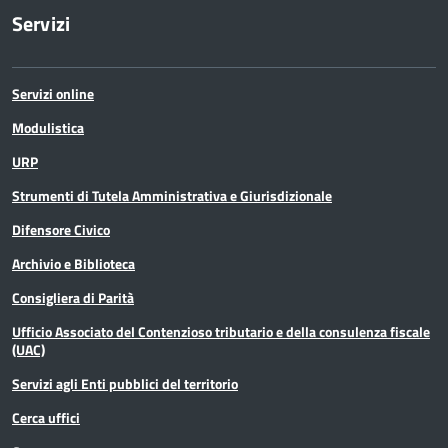
Servizi
Polizia Provinciale
Scuola
Servizi online
Sociale e salute
Modulistica
URP
Sport
Strumenti di Tutela Amministrativa e Giurisdizionale
Statistica
Difensore Civico
Archivio e Biblioteca
Terremoto
Consigliera di Parità
Territorio
Ufficio Associato del Contenzioso tributario e della consulenza fiscale
(UAC)
Ufficio relazioni con il pubblico
Servizi agli Enti pubblici del territorio
Cerca uffici