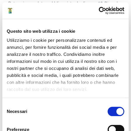
Data prima seduta pubblica virtuale di gara: 19 Dicembre
2025 09:00
Data seconda seduta pubblica virtuale di gara: 30 Gennaio
2026 10:00
Stazione Unica Appaltante per conto di
Questo sito web utilizza i cookie
Fondazione Cresciamo – Procedura aperta per
Utilizziamo i cookie per personalizzare contenuti ed
annunci, per fornire funzionalità dei social media e per
il conferimento mediante accordo quadro con
analizzare il nostro traffico. Condividiamo inoltre
unico operatore ai sensi dell’ art. 59, comma 3,
informazioni sul modo in cui utilizza il nostro sito con i
D.Lgs 36/2023 del servizio di
nostri partner che si occupano di analisi dei dati web,
pubblicità e social media, i quali potrebbero combinarle
somministrazione di lavoro a tempo
con altre informazioni che ha fornito loro o che hanno
determinato.
raccolto dal suo utilizzo dei loro servizi.
Tipologia:
Gara di appalto / Gara per la concessione
Stato:
Aggiudicato con esito definitivo, Concluso
Selezione
Struttura di riferimento:
Area Amministrativa > Servizio
Necessari
del
Urbanistica, centrale unica di committenza e contratti >
consenso
CUC e convenzioni
Preferenze