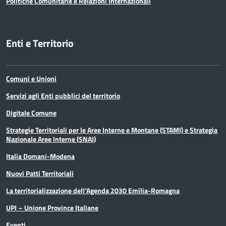
Politiche Comunitarie e Relazioni Internazionali
Enti e Territorio
Comuni e Unioni
Servizi agli Enti pubblici del territorio
Digitale Comune
Strategie Territoriali per le Aree Interne e Montane (STAMI) e Strategia
Nazionale Aree Interne (SNAI)
Italia Domani-Modena
Nuovi Patti Territoriali
La territorializzazione dell’Agenda 2030 Emilia-Romagna
UPI – Unione Province Italiane
Eventi