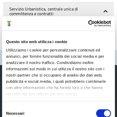
Servizio Urbanistica, centrale unica di
committenza e contratti
CUC e convenzioni
Questo sito web utilizza i cookie
Utilizziamo i cookie per personalizzare contenuti ed
annunci, per fornire funzionalità dei social media e per
Pubblicato: 18 Giugno 2026
—
Ultima modifica: 23 Luglio 2026
analizzare il nostro traffico. Condividiamo inoltre
informazioni sul modo in cui utilizza il nostro sito con i
nostri partner che si occupano di analisi dei dati web,
pubblicità e social media, i quali potrebbero combinarle
con altre informazioni che ha fornito loro o che hanno
Provincia di Modena
raccolto dal suo utilizzo dei loro servizi.
Selezione
Necessari
del